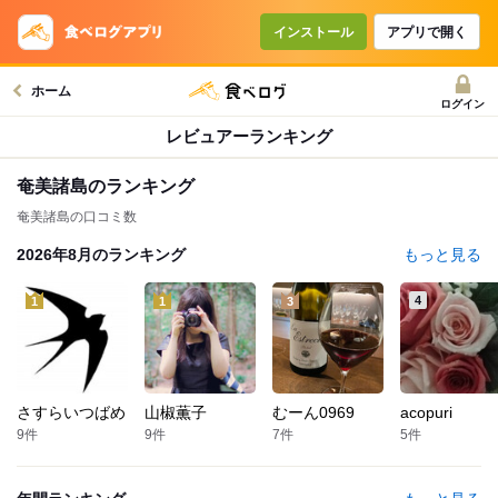
インストール
アプリで開く
ホーム
ログイン
レビュアーランキング
奄美諸島
のランキング
奄美諸島の口コミ数
2026年8月
のランキング
もっと見る
4
1
1
3
さすらいつばめ
山椒薫子
むーん0969
acopuri
9
件
9
件
7
件
5
件