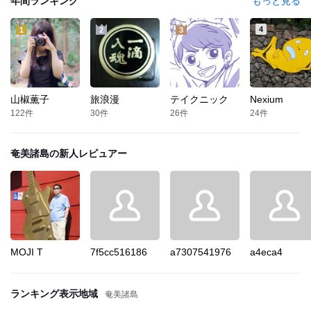
年間ランキング
もっと見る
4
1
2
3
山椒薫子
旅浪漫
テイクニック
Nexium
122
件
30
件
26
件
24
件
奄美諸島
の新人レビュアー
MOJI T
7f5cc516186
a7307541976
a4eca4
ランキング表示地域
奄美諸島