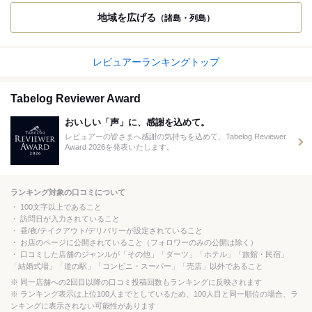
地域を広げる
（諸島・列島）
レビュアーランキングトップ
Tabelog Reviewer Award
おいしい「声」に、感謝を込めて。
レビュアーの皆さまへ感謝の気持ちを込めて、Tabelog Reviewer
Award 2026を発表いたします。
ランキング対象の口コミについて
100文字以上であること
訪問日が入力されていること
昼/夜/テイクアウト/デリバリーが設定されていること
お店のページに公開されていること（フォロワーのみの公開は除く）
口コミした店舗のジャンルが「その他」「ダーツ」「ホテル」「旅館・民宿」
「結婚式場」「道の駅」「コンビニ・スーパー」「売店」以外であること
同一店舗への2回目以降の口コミ投稿回数もランキングに反映されます
ランキング表示は上位100人までとしているため、100人目と同一順位の場合、ラ
ンキングに表示されない可能性があります