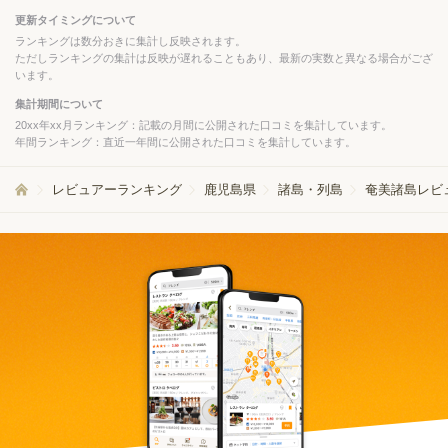
更新タイミングについて
ランキングは数分おきに集計し反映されます。
ただしランキングの集計は反映が遅れることもあり、最新の実数と異なる場合がござ
います。
集計期間について
20xx年xx月ランキング：記載の月間に公開された口コミを集計しています。
年間ランキング：直近一年間に公開された口コミを集計しています。
レビュアーランキング
鹿児島県
諸島・列島
奄美諸島レビ