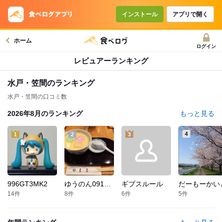
インストール
アプリで開く
ホーム
ログイン
レビュアーランキング
水戸・笠間
のランキング
水戸・笠間の口コミ数
2026年8月
のランキング
もっと見る
4
1
2
3
996GT3MK2
ゆうのん09131211
ギブスルール
だーもーかい
14
件
8
件
6
件
5
件