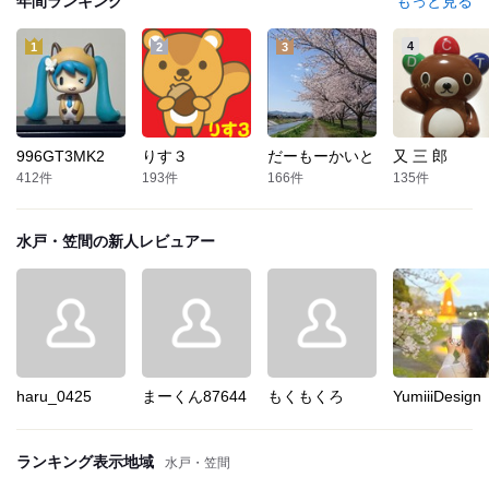
年間ランキング
もっと見る
4
1
2
3
996GT3MK2
りす３
だーもーかいと
又 三 郎
412
件
193
件
166
件
135
件
水戸・笠間
の新人レビュアー
haru_0425
まーくん87644
もくもくろ
YumiiiDesign
ランキング表示地域
水戸・笠間