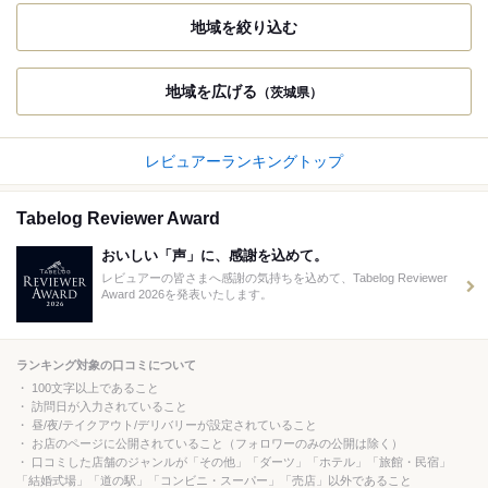
地域を絞り込む
地域を広げる
（茨城県）
レビュアーランキングトップ
Tabelog Reviewer Award
おいしい「声」に、感謝を込めて。
レビュアーの皆さまへ感謝の気持ちを込めて、Tabelog Reviewer
Award 2026を発表いたします。
ランキング対象の口コミについて
100文字以上であること
訪問日が入力されていること
昼/夜/テイクアウト/デリバリーが設定されていること
お店のページに公開されていること（フォロワーのみの公開は除く）
口コミした店舗のジャンルが「その他」「ダーツ」「ホテル」「旅館・民宿」
「結婚式場」「道の駅」「コンビニ・スーパー」「売店」以外であること