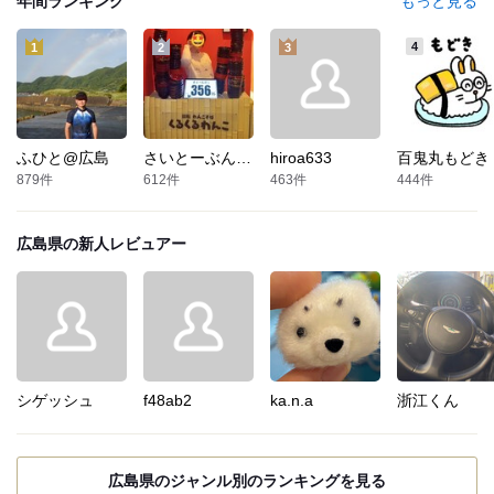
年間ランキング
もっと見る
4
1
2
3
ふひと@広島
さいとーぶんぶん
hiroa633
百鬼丸もどき
879
件
612
件
463
件
444
件
広島県
の新人レビュアー
シゲッシュ
f48ab2
ka.n.a
浙江くん
広島県のジャンル別のランキングを見る