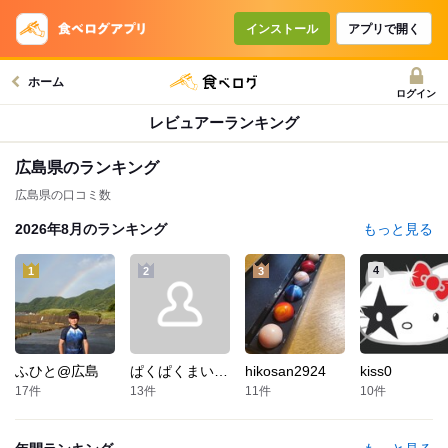
インストール
アプリで開く
ホーム
ログイン
レビュアーランキング
広島県
のランキング
広島県の口コミ数
2026年8月
のランキング
もっと見る
4
1
2
3
ふひと@広島
ぱくぱくまいてゃ
hikosan2924
kiss0
17
件
13
件
11
件
10
件