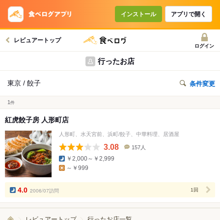
インストール
アプリで開く
レビュアートップ
ログイン
行ったお店
東京 / 餃子
条件変更
1
件
紅虎餃子房 人形町店
人形町、水天宮前、浜町/餃子、中華料理、居酒屋
3.08
157人
口
￥2,000～￥2,999
コ
～￥999
ミ
人
数
4.0
2006/07訪問
1回
レビュアートップ
行ったお店一覧