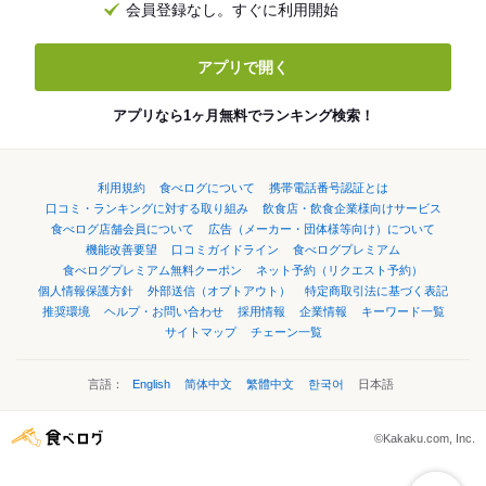
会員登録なし。すぐに利用開始
アプリで開く
アプリなら1ヶ月無料でランキング検索！
利用規約
食べログについて
携帯電話番号認証とは
口コミ・ランキングに対する取り組み
飲食店・飲食企業様向けサービス
食べログ店舗会員について
広告（メーカー・団体様等向け）について
機能改善要望
口コミガイドライン
食べログプレミアム
食べログプレミアム無料クーポン
ネット予約（リクエスト予約）
個人情報保護方針
外部送信（オプトアウト）
特定商取引法に基づく表記
推奨環境
ヘルプ・お問い合わせ
採用情報
企業情報
キーワード一覧
サイトマップ
チェーン一覧
言語：
English
简体中文
繁體中文
한국어
日本語
©Kakaku.com, Inc.