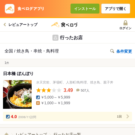
インストール
アプリで開く
レビュアートップ
ログイン
行ったお店
全国 / 焼き鳥・串焼・鳥料理
条件変更
1
件
日本橋 ぼんぼり
水天宮前、茅場町、人形町/鳥料理、焼き鳥、親子丼
3.49
507人
口
￥5,000～￥5,999
コ
￥1,000～￥1,999
ミ
人
数
4.0
2006/11訪問
1回
レビュアートップ
行ったお店一覧