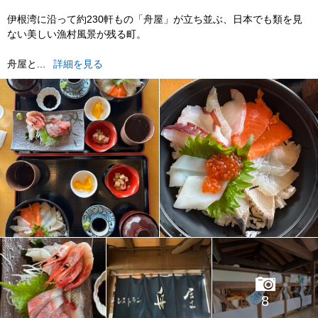
伊根湾に沿って約230軒もの「舟屋」が立ち並ぶ、日本でも類を見
ない美しい漁村風景が残る町。
舟屋と...
詳細を見る
8