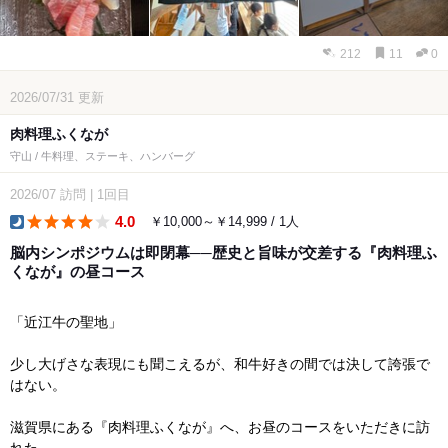
212
11
0
2026/07/31
更新
肉料理ふくなが
守山 / 牛料理、ステーキ、ハンバーグ
2026/07
訪問
|
1回目
4.0
￥10,000～￥14,999 / 1人
dinner
脳内シンポジウムは即閉幕──歴史と旨味が交差する『肉料理ふ
くなが』の昼コース
「近江牛の聖地」
少し大げさな表現にも聞こえるが、和牛好きの間では決して誇張で
はない。
滋賀県にある『肉料理ふくなが』へ、お昼のコースをいただきに訪