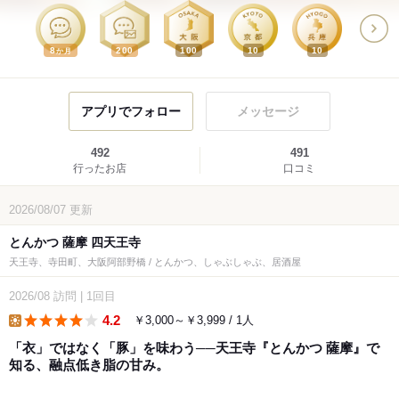
8
200
100
10
10
か月
アプリでフォロー
メッセージ
492
491
行ったお店
口コミ
2026/08/07
更新
とんかつ 薩摩 四天王寺
天王寺、寺田町、大阪阿部野橋 / とんかつ、しゃぶしゃぶ、居酒屋
2026/08
訪問
|
1回目
4.2
￥3,000～￥3,999 / 1人
lunch
「衣」ではなく「豚」を味わう──天王寺『とんかつ 薩摩』で
知る、融点低き脂の甘み。