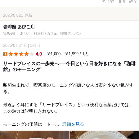
197
5
0
2026/07/21
更新
珈琲館 あびこ店
我孫子町、あびこ、杉本町 / カフェ、喫茶店、パン
2026/07
訪問
|
3回目
4.0
￥1,000～￥1,999 / 1人
lunch
サードプレイスの一歩先へ──今日という日を好きになる『珈琲
館』のモーニング
昭和生まれで、喫茶店のモーニングが嫌いな人は案外少ない気がす
る。
最近よく耳にする「サードプレイス」という便利な言葉だけでは、
この魅力は説明しきれない。
モーニングの価値は、トー...
詳細を見る