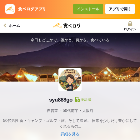
インストール
アプリで開く
ホーム
ログイン
今日もどこかで、誰かと、何かを、食べている
syu888go
認証済
自営業
50代前半・大阪府
50代男性 食・キャンプ・ゴルフ・旅、そして温泉。 日常を少しだけ豊かにして
くれるもの...
詳細を見る