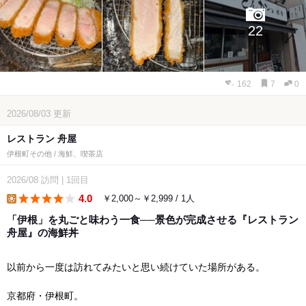
22
162
7
0
2026/08/03
更新
レストラン 舟屋
伊根町その他 / 海鮮、喫茶店
2026/08
訪問
|
1回目
4.0
￥2,000～￥2,999 / 1人
lunch
「伊根」を丸ごと味わう一食──景色が完成させる『レストラン
舟屋』の海鮮丼
以前から一度は訪れてみたいと思い続けていた場所がある。
京都府・伊根町。