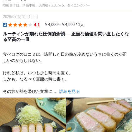
谷町四丁目、堺筋本町、天満橋 / とんかつ、ダイニングバー
2026/07
訪問
|
1回目
4.1
￥4,000～￥4,999 / 1人
dinner
ルーティンが崩れた圧倒的余韻──正当な価値を問い直したくな
る至高の一皿
食べログの口コミは、訪問した日の熱が冷めないうちに書くのが正
しいのかもしれない。
けれど私は、いつも少し時間を置く。
しかも、なるべく空腹の時に書く。
その方が熱を帯びた文章に...
詳細を見る