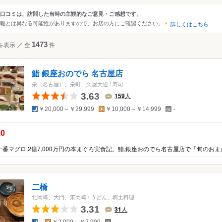
大阪
京都
兵庫
滋賀
奈良
和歌山
口コミは、訪問した当時の主観的なご意見・ご感想です。
ンルから探す
報とは異なる可能性がありますので、お店の方にご確認ください。
詳しくはこちら
四国
広島
岡山
山口
島根
鳥取
徳島
香川
愛媛
高知
ジャンル
を表示
／
全
1473
件
沖縄
福岡
佐賀
長崎
熊本
大分
宮崎
鹿児島
沖縄
和食
日本料理
寿司
海鮮・魚介
そば（
焼き鳥
お好み焼き
もんじゃ焼き
洋食
中国
香港
マカオ
韓国
台湾
シンガポール
タイ
鮨 銀座おのでら 名古屋店
インドネシア
スペイン料理
ベトナム
マレーシア
ステーキ
フィリピン
中華料理
スリランカ
韓国料理
栄（名古屋）、栄町、久屋大通
/
寿司
カレー
鍋
もつ鍋
居酒屋
パン
スイ
3.63
159
人
アメリカ
夜
昼
定
天ぷら
焼肉
料理旅館
ビストロ
ハンバ
￥20,000～￥29,999
￥10,000～￥14,999
-
休
ハワイ
日
串揚げ
うどん
しゃぶしゃぶ
沖縄料理
の点数：
.0
グアム
ピザ
餃子
ホルモン
カフェ
喫茶店
ニア
オーストラリア
食堂
ビュッフェ・バイキング
ッパ
イギリス
アイルランド
フランス
ドイツ
イタリア
スペイ
ラン
和食
洋食・西洋料理
中華料理
アジア・エスニッ
二橋
ポルトガル
スイス
オーストリア
オランダ
ベルギー
焼肉・ホルモン
鍋
居酒屋
その他レストラン
北岡崎、大門、東岡崎
/
うどん、郷土料理
ルクセンブルグ
デンマーク
スウェーデン
3.31
31
人
メキシコ
ブラジル
ペルー
ン
ラーメン・つけ麺
夜
昼
定