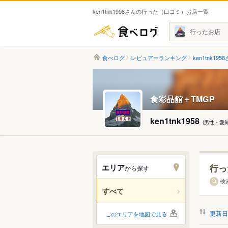
ken1tnk1958さんの行った（口コミ）お店一覧
食べログ
行ったお店
食べログ
レビュアーランキング
ken1tnk195
食彩品館＋TMGP
ken1tnk1958
(男性・愛
エリア
行っ
から探す
北海道
検
すべて
関東
更新日
このエリアを地図で見る
中部