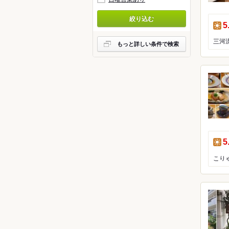
アフリ
絞り込む
昼
カフェ
5
もっと詳しい条件で検索
バー・
料理旅
その他
昼
5