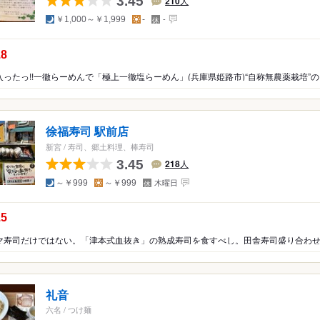
3.45
210
人
夜
昼
定
￥1,000～￥1,999
-
-
休
日
の点数：
.8
徐福寿司 駅前店
新宮
/
寿司、郷土料理、棒寿司
3.45
218
人
夜
昼
定
～￥999
～￥999
木曜日
休
日
の点数：
.5
マ寿司だけではない。「津本式血抜き」の熟成寿司を食すべし。田舎寿司盛り合わ
礼音
六名
/
つけ麺