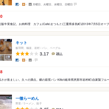
夜
昼
定
-
-
月曜日、火曜日、水曜日、日曜日
休
日
の点数：
.0
キット
飯羽間、極楽、岩村
/
パン、ベーグル
3.17
25
人
夜
昼
定
-
-
-
休
日
の点数：
.8
一徹らーめん
野里
/
ラーメン、餃子