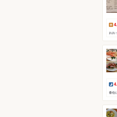
昼
4
夜
4