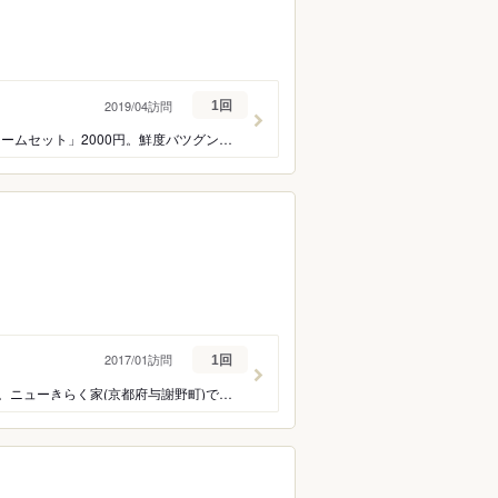
2019/04訪問
1回
おおっと驚く刺身の鮮度。感動レベルです。「若狭地獲れ刺身と地場活魚フライのボリュームセット」2000円。鮮度バツグンの「地元でしかできない状態」を実感。急ぎの人お断り。山アイス？、地とれ柑橘ピール？
2017/01訪問
1回
香住(兵庫県香美町)方面の松葉蟹の焼きガニ。伊根のブリにスズキ。そして石川の甘エビ。ニューきらく家(京都府与謝野町)で画伯と日本海の味覚を楽しむ