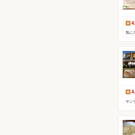
昼
4
昼
4
サン