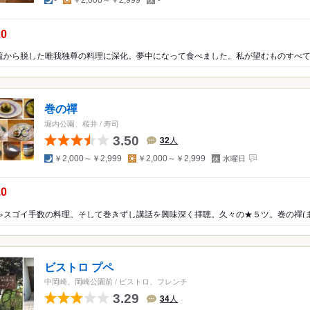
-
￥2,000～￥2,999
-
休
日
カ
南アフリカ
の点数：
・パン・スイーツ
カフェ・喫茶店
スイーツ
パン・サンドイッチ
.0
お酒
バー
館・オーベルジュ
料理旅館・オーベルジュ
巻の禪
堀内公園、桜井
/
寿司
3.50
その他
32
人
夜
昼
定
￥2,000～￥2,999
￥2,000～￥2,999
水曜日
休
日
の点数：
.0
ビストロ プペ
中岡崎、岡崎公園前
/
ビストロ、フレンチ
3.29
34
人