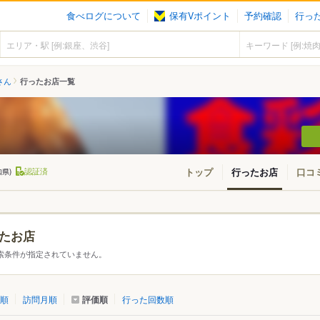
食べログについて
保有Vポイント
予約確認
行っ
8さん
行ったお店一覧
認証済
トップ
行ったお店
口コ
知県)
たお店
・東北
北海道
青森
秋田
岩手
山形
宮城
福島
索条件が指定されていません。
東京
神奈川
千葉
埼玉
群馬
栃木
茨城
評価順
順
訪問月順
行った回数順
愛知
三重
岐阜
静岡
山梨
長野
新潟
石川
福井
富