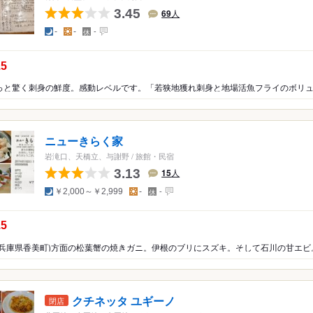
3.45
69
人
夜
昼
定
-
-
-
休
日
の点数：
.5
ニューきらく家
岩滝口、天橋立、与謝野
/
旅館・民宿
3.13
15
人
夜
昼
定
￥2,000～￥2,999
-
-
休
日
の点数：
.5
クチネッタ ユギーノ
閉店