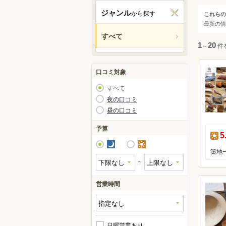
関西
ジャンル
から探す
これらの
ジャ
最新の情
中国・
すべて
人気の
1
～
20
件
九州・
アジア
口コミ対象
すべて
北米
夜の口コミ
昼の口コミ
ハワイ
予算
昼
5
グアム
夜
昼
オセア
～
ヨーロ
営業時間
レスト
中南米
ラーメ
日曜営業あり