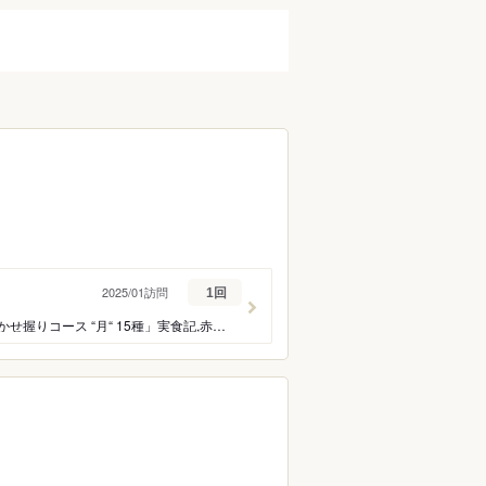
蕎麦）
うなぎ
フレンチ
イタリアン
タイ料理
ラーメン
ーツ
バー・お酒
ーグ
とんかつ
ハンバーガー
パスタ
2025/01訪問
1回
ケーキ
タピオカ
築地一番マグロ,2億7,000万円の本まぐろ実食記。鮨,銀座おのでら名古屋店で「旬のおまかせ握りコース “月“ 15種」実食記,赤酢飯,氷見寒ブリ,長崎産天然クエ,廻転すし・登竜門との違い。
ン
ク
カレー