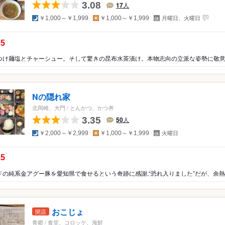
3.08
17
人
夜
昼
定
￥1,000～￥1,999
￥1,000～￥1,999
月曜日、火曜日
休
日
の点数：
.5
Nの隠れ家
北岡崎、大門
/
とんかつ、かつ丼
3.35
50
人
夜
昼
定
￥2,000～￥2,999
￥1,000～￥1,999
火曜日
休
日
の点数：
.5
おこじょ
閉店
青郷
/
食堂、コロッケ、海鮮