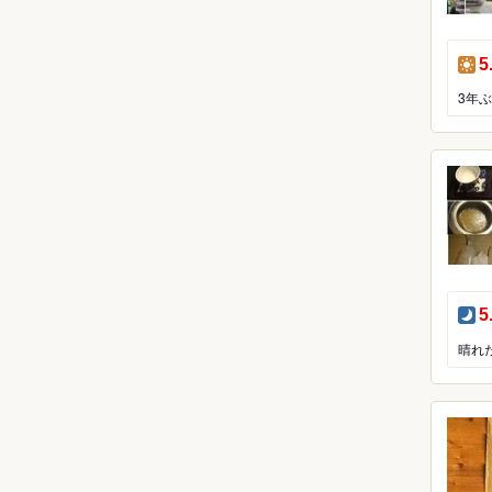
昼
5
夜
5