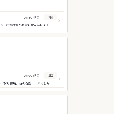
2013/07訪問
1回
特産松阪牛実食記。お肉料理 カフェ(Cafe)まつもと(三重県多気町)2013年7月5日オープン。松本牧場の直営６次産業レストラン。ステーキをいただきました。但馬牛の素牛を肥育することのこだわり。
2019/03訪問
1回
志の高さが羨ましい。久々の満点。郷の薪窯パン Kitto!(岐阜県恵那市岩村町)自家製フルーツ酵母使用。薪の石釜。「きっとちゃん」「いちごジャム」「地ネギ」「今日の酵母はお米・りんご・いちご」