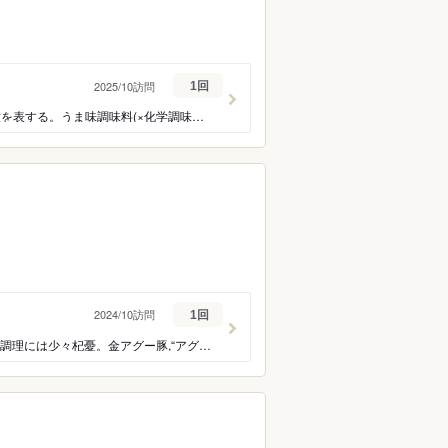
2025/10訪問
1回
昆布つけ麺塩とチャーシュー。そして驚きの昆布水茶漬け。本物志向の立派な姿勢に敬意を表する。うま味調味料(×化学調味料)を使わずに原材料から抽出した旨味成分のみなので味覚感知が苦手タイプには不向きかも。
2024/10訪問
1回
チルドの純系金アグー豚を愛知県で食せるという奇跡に感謝,“恐れ入りました”だが、余熱調理には少々杞憂。金アグー豚,“アグー豚”と“あぐー豚”の違い。リスクプロファイルの相互理解,Nの隠れ家,