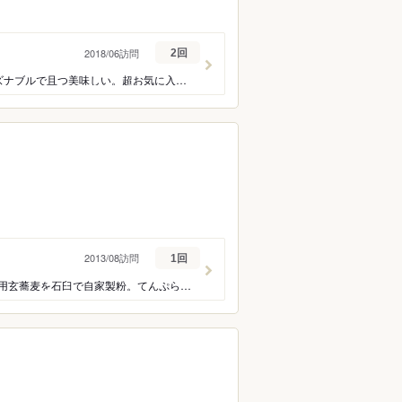
2018/06訪問
2回
3年ぶり。ここは本当に知られたくない名店です。ランチコース1700円と2100円。リーズナブルで且つ美味しい。超お気に入り。クスクス(仔羊の煮込みスムール添え),鴨脚のコンフィー,牛リブロースステーキ
2013/08訪問
1回
晴れたらいいね(宮城県黒川郡大和町)は農家体験民宿兼蕎麦屋さん。自家栽培の農薬不使用玄蕎麦を石臼で自家製粉。てんぷら、おかめ等々自足野菜のそばセット