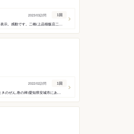
2023/03訪問
1回
三河流から脱した唯我独尊の料理に深化。夢中になって食べました。私が望むものすべて表示。感動です。二橋(上品猫飯店二橋)味噌煮込みうどんとねこまんま,桝塚味噌,ゲラン海水塩,ラヴィエットのAOPバター
2022/02訪問
1回
こりゃスゴイ手数の料理。そして巻きずし講話を興味深く拝聴。久々の★５ツ。巻の禪(まきのぜん,巻の禅)愛知県安城市にあるメインが巻き寿司の和風料理店。