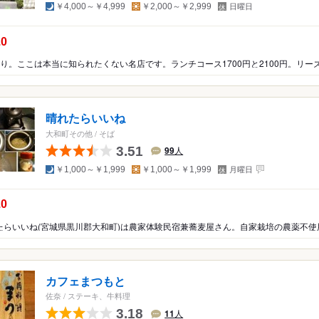
夜
昼
定
￥4,000～￥4,999
￥2,000～￥2,999
日曜日
休
日
の点数：
.0
晴れたらいいね
大和町その他
/
そば
3.51
99
人
夜
昼
定
￥1,000～￥1,999
￥1,000～￥1,999
月曜日
休
日
の点数：
.0
カフェまつもと
佐奈
/
ステーキ、牛料理
3.18
11
人