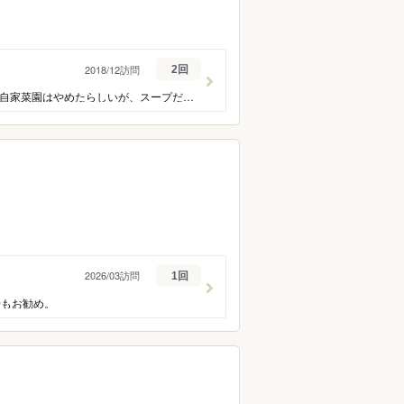
2018/12訪問
2回
気に入ったっ!!一徹らーめんで「極上一徹塩らーめん」(兵庫県姫路市)“自称無農薬栽培”の自家菜園はやめたらしいが、スープだけでなく、トッピングの青森シャモロックと秋田比内地鶏が旨い。完食!!。
2026/03訪問
1回
せもお勧め。