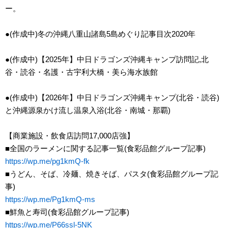
ー。
●(作成中)冬の沖縄八重山諸島5島めぐり記事目次2020年
●(作成中)【2025年】中日ドラゴンズ沖縄キャンプ訪問記,北
谷・読谷・名護・古宇利大橋・美ら海水族館
●(作成中)【2026年】中日ドラゴンズ沖縄キャンプ(北谷・読谷)
と沖縄源泉かけ流し温泉入浴(北谷・南城・那覇)
【商業施設・飲食店訪問17,000店強】
■全国のラーメンに関する記事一覧(食彩品館グループ記事)
https://wp.me/pg1kmQ-fk
■うどん、そば、冷麺、焼きそば、パスタ(食彩品館グループ記
事)
https://wp.me/Pg1kmQ-ms
■鮮魚と寿司(食彩品館グループ記事)
https://wp.me/P66ssl-5NK