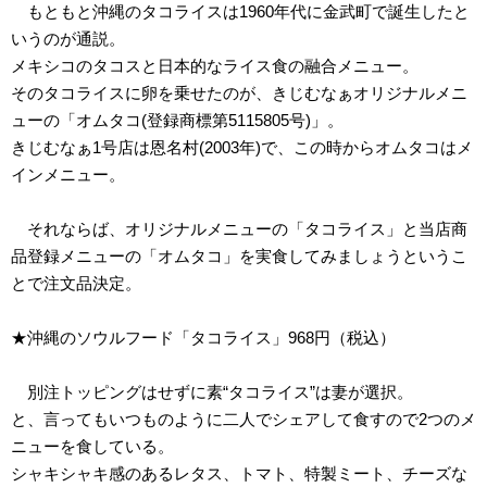
もともと沖縄のタコライスは1960年代に金武町で誕生したと
いうのが通説。
メキシコのタコスと日本的なライス食の融合メニュー。
そのタコライスに卵を乗せたのが、きじむなぁオリジナルメニ
ューの「オムタコ(登録商標第5115805号)」。
きじむなぁ1号店は恩名村(2003年)で、この時からオムタコはメ
インメニュー。
それならば、オリジナルメニューの「タコライス」と当店商
品登録メニューの「オムタコ」を実食してみましょうというこ
とで注文品決定。
★沖縄のソウルフード「タコライス」968円（税込）
別注トッピングはせずに素“タコライス”は妻が選択。
と、言ってもいつものように二人でシェアして食すので2つのメ
ニューを食している。
シャキシャキ感のあるレタス、トマト、特製ミート、チーズな