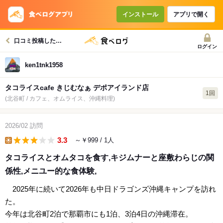
インストール
アプリで開く
口コミ投稿したお店一覧
ログイン
ken1tnk1958
タコライスcafe きじむなぁ デポアイランド店
1回
(北谷町 / カフェ、オムライス、沖縄料理)
2026/02
訪問
3.3
～￥999
/ 1人
lunch
タコライスとオムタコを食す,キジムナーと座敷わらじの関
係性,メニユー的な食体験,
2025年に続いて2026年も中日ドラゴンズ沖縄キャンプを訪れ
た。
今年は北谷町2泊で那覇市にも1泊、3泊4日の沖縄滞在。