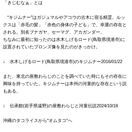
「きじむなぁ」とは
“キジムナー”はガジュマルやアコウの古木に宿る精霊。ルッ
クスは「赤毛の髪」「赤色の身体の子ども」で、幸運の存在と
される。別名ブナガヤ、セーマグ、アカガンダー。
ちなみに最初に知ったのは水木しげるロード(鳥取県境港市)に
設置されていたブロンズ像を見たのがきっかけ。
↓ 水木しげるロード(鳥取県境港市)のキジムナー2016/01/22
また、東北の座敷わらじのことを調べていた時にもその存在に
興味を持っていた。キジムナーは本州の河童的な存在という説
もある。
↓ 伝承館(岩手県遠野)の座敷わらじと河童伝説2024/10/18
沖縄のタコライスから“オムタコ”へ