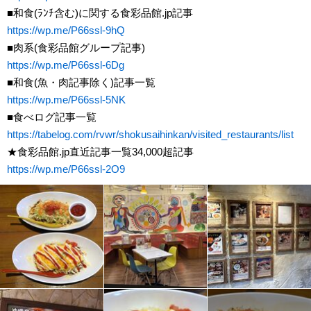
■和食(ﾗﾝﾁ含む)に関する食彩品館.jp記事
https://wp.me/P66ssl-9hQ
■肉系(食彩品館グループ記事)
https://wp.me/P66ssl-6Dg
■和食(魚・肉記事除く)記事一覧
https://wp.me/P66ssl-5NK
■食べログ記事一覧
https://tabelog.com/rvwr/shokusaihinkan/visited_restaurants/list
★食彩品館.jp直近記事一覧34,000超記事
https://wp.me/P66ssl-2O9