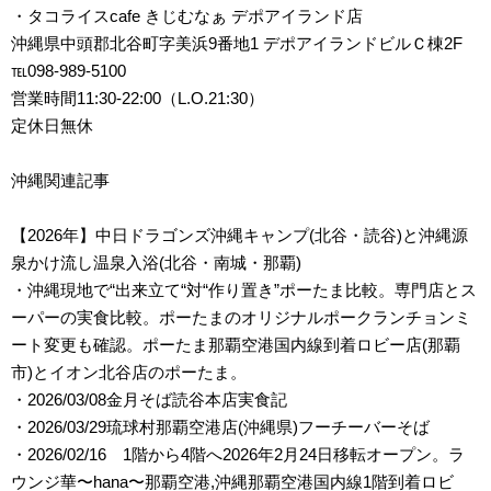
・タコライスcafe きじむなぁ デポアイランド店
沖縄県中頭郡北谷町字美浜9番地1 デポアイランドビルＣ棟2F
℡098-989-5100
営業時間11:30-22:00（L.O.21:30）
定休日無休
沖縄関連記事
【2026年】中日ドラゴンズ沖縄キャンプ(北谷・読谷)と沖縄源
泉かけ流し温泉入浴(北谷・南城・那覇)
・沖縄現地で“出来立て“対“作り置き”ポーたま比較。専門店とス
ーパーの実食比較。ポーたまのオリジナルポークランチョンミ
ート変更も確認。ポーたま那覇空港国内線到着ロビー店(那覇
市)とイオン北谷店のポーたま。
・2026/03/08金月そば読谷本店実食記
・2026/03/29琉球村那覇空港店(沖縄県)フーチーバーそば
・2026/02/16 1階から4階へ2026年2月24日移転オープン。ラ
ウンジ華〜hana〜那覇空港,沖縄那覇空港国内線1階到着ロビ