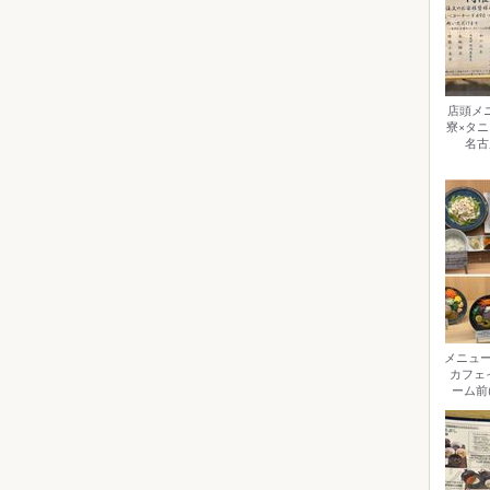
店頭メ
寮×タ
名古
メニュー
カフェ
ーム前