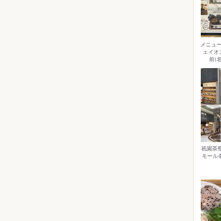
メニュー
ェイオ
前(
祇園茶
モール