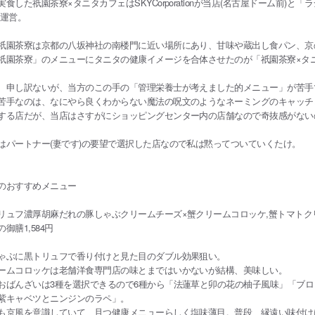
食した祇園茶寮×タニタカフェはSKYCorporationが当店(名古屋ドーム前)と「
メキシコ
ブラジル
ペルー
ン
ラーメン・つけ麺
を運営。
カ
南アフリカ
園茶寮は京都の八坂神社の南楼門に近い場所にあり、甘味や蔵出し食パン、京
・パン・スイーツ
カフェ・喫茶店
スイーツ
パン・サンドイッチ
祇園茶寮」のメニューにタニタの健康イメージを合体させたのが「祇園茶寮×タ
お酒
バー
申し訳ないが、当方のこの手の「管理栄養士が考えました的メニュー」が苦手
苦手なのは、なにやら良くわからない魔法の呪文のようなネーミングのキャッチ
する店だが、当店はさすがにショッピングセンター内の店舗なので奇抜感がない
館・オーベルジュ
料理旅館・オーベルジュ
パートナー(妻です)の要望で選択した店なので私は黙ってついていくたけ。
その他
のおすすめメニュー
ュフ濃厚胡麻だれの豚しゃぶクリームチーズ×蟹クリームコロッケ,蟹トマトク
御膳1,584円
ぶに黒トリュフで香り付けと見た目のダブル効果狙い。
ームコロッケは老舗洋食専門店の味とまではいかないが結構、美味しい。
おばんざいは3種を選択できるので6種から「法蓮草と卯の花の柚子風味」「ブロ
紫キャベツとニンジンのラペ」。
も京風を意識していて、且つ健康メニューらしく塩味薄目。普段、縁遠い味付け