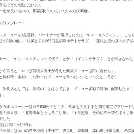
回るほどの感動ではない。
ー名が長いものの、形容詞がついていないのは好印象。
のワンプレート
メニューを1品選択。パートナーが選択したのは「ヤンニョムチキン」。こち
述の3種の他に「根菜と豆の8品目黒胡麻ポテトサラダ」「蓮根と玉ねぎの柚子
。
ナーに「ヤンニョムチキンって何？」とか「ゴイクンサラダ？」とか聞きなれな
ら言うと「やっぱ管理栄養士が考えた健康メニューは口に合わん」。
と原材料・素材にこだわったメニューを食べたい」といったところか。
、飲食店としては、価格のことはさておき、メニュー多彩で健康に配慮したメニ
す。
み比べコーナーは通常539円のところ、食事を注文すると期間限定でフリード
黒の黒豆茶」「北海道産とうもろこし茶」「宇治煎茶」その他玄米茶やほうじ茶
でした。
種はお気に入り登録。
作州黒」は岡山の勝英地域（美作市、勝央町、奈義町、津山市(旧勝北町)、西粟