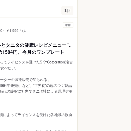
回
1
回目
1
00～￥1,999
/ 1人
蕎麦）
うなぎ
フレンチ
イタリアン
いとタニタの健康レシピメニュー”。
タイ料理
ラーメン
1584円。今月のワンプレート
ーツ
バー・お酒
センスを受けたSKYCorporation(名古
を食べたい。
ーグ
とんかつ
ハンバーガー
パスタ
メーターの製造販売で知られる。
994年発売)」など、“世界初”の冠のつく製品
ケーキ
タピオカ
時代の終盤に社内でタニタ社による調理デモ
ン
ク
カレー
携によってライセンスを受けた各地域の飲食