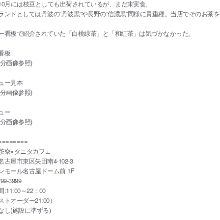
10月には枝豆としても出荷されているが、まだ未実食。
ランドとしては丹波の“丹波黒”や長野の“信濃黒”同様に貴重種。当店でそのお茶
ー看板で紹介されていた「白桃緑茶」と「和紅茶」は気づかなかった。
看板
部分画像参照)
ュー見本
部分画像参照)
ュー
部分画像参照)
========
茶寮×タニタカフェ
古屋市東区矢田南4-102-3
モール名古屋ドーム前 1F
99-3999
:11:00～22：00
トオーダー21:00）
なし(施設に準ずる)
=======