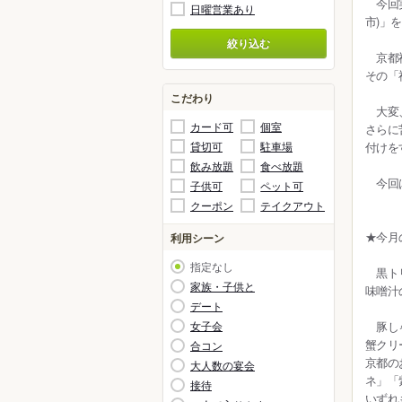
今回実
中南米
日曜営業あり
ラーメ
市)」
絞り込む
アフリ
京都祇
カフェ
その「
こだわり
バー・
大変、
カード可
個室
さらに
貸切可
駐車場
付けを
料理旅
飲み放題
食べ放題
今回は
子供可
ペット可
その他
クーポン
テイクアウト
★今月
利用シーン
指定なし
黒トリ
家族・子供と
味噌汁の
デート
女子会
豚しゃ
蟹クリ
合コン
京都の
大人数の宴会
ネ」「
接待
いずれ