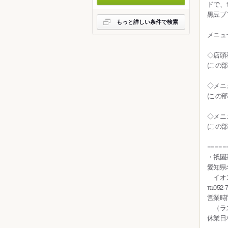
ドで、
黒豆ブ
もっと詳しい条件で検索
メニュ
◇店頭
(この
◇メニ
(この
◇メニ
(この
=====
・祇園
愛知県名
イオン
℡052-7
営業時間
（ラス
休業日
=====