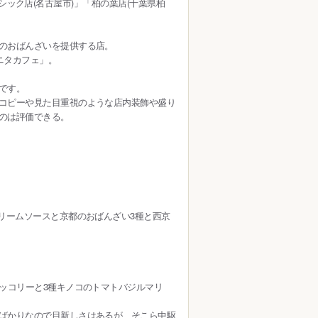
ラシック店(名古屋市)」「柏の葉店(千葉県柏
のおばんざいを提供する店。
ニタカフェ」。
です。
コピーや見た目重視のような店内装飾や盛り
のは評価できる。
リームソースと京都のおばんざい3種と西京
ッコリーと3種キノコのトマトバジルマリ
ばかりなので目新しさはあるが、そこら中駆