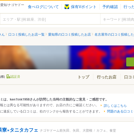
（愛知/ナゴヤドー
食べログについて
保有Vポイント
予約確認
行っ
8さん
口コミ投稿したお店一覧
愛知県の口コミ投稿したお店
名古屋市の口コミ投稿した
認証済
トップ
行ったお店
口コ
知県)
ミは、ken1tnk1958さんが訪問した当時の主観的なご意見・ご感想です。
情報とは異なる可能性がありますので、お店の方にご確認ください。
詳しくはこちら
・東北
北海道
青森
秋田
岩手
山形
宮城
福島
約に違反している口コミは、右のリンクから報告することができます。
問題のある口コミ
東京
神奈川
千葉
埼玉
群馬
栃木
茨城
茶寮×タニタカフェ
ナゴヤドーム前矢田、矢田、大曽根
/
カフェ、食堂
愛知
三重
岐阜
静岡
山梨
長野
新潟
石川
福井
富