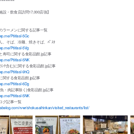
施設・飲食店訪問17,000店強】
のラーメンに関する記事一覧
/wp.me/P66ssl-5Gc
ん、そば、冷麺、焼きそば、ﾊﾟｽﾀ
/wp.me/P66ssl-5Vg
と寿司に関する食彩品館.jp記事
/wp.me/P66ssl-5NK
ﾗﾝﾁ含む)に関する食彩品館.jp記事
/wp.me/P66ssl-9hQ
に関する食彩品館.jp記事
/wp.me/P66ssl-6Dg
(魚・肉記事除く)食彩品館.jp記事
/wp.me/P66ssl-5NK
ログ記事一覧
/tabelog.com/rvwr/shokusaihinkan/visited_restaurants/list/