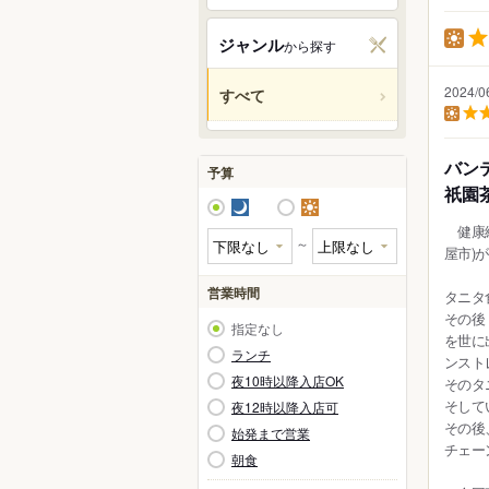
関西
昼の
ジャンル
から探す
ジャ
中国・
2024/
すべて
人気の
昼の点
九州・
アジア
バン
予算
祇園
夜
昼
北米
健康総
～
屋市)
ハワイ
営業時間
タニタ
グアム
その後
指定なし
を世に
ランチ
オセア
ンスト
夜10時以降入店OK
そのタ
ヨーロ
そして
夜12時以降入店可
レスト
その後
始発まで営業
チェー
朝食