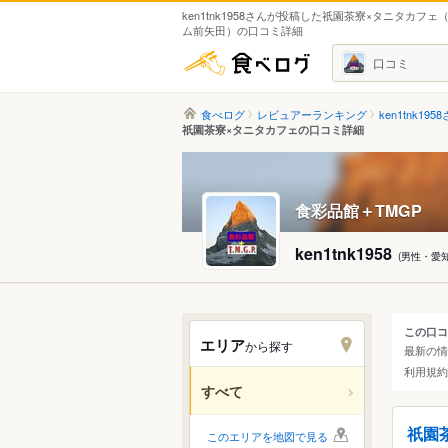
ken1tnk1958さんが投稿した祇園茶寮×タニタカフェ
ム前矢田）の口コミ詳細
食べログ
口コミ
食べログ
レビュアーランキング
ken1tnk195
祇園茶寮×タニタカフェの口コミ詳細
食彩品館＋TMGP
ken1tnk1958
(男性・愛
この口コ
エリア
から探す
最新の
北海道
利用規
すべて
関東
祇園
このエリアを地図で見る
中部