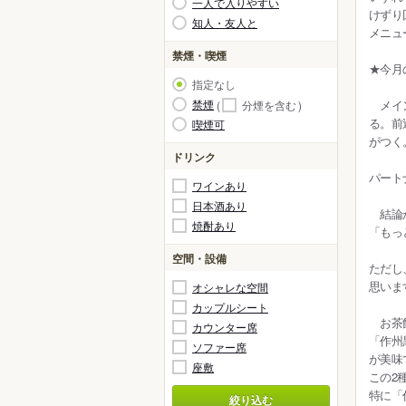
一人で入りやすい
けずり
知人・友人と
メニュ
禁煙・喫煙
★今月
指定なし
禁煙
メイン
分煙を含む
る。前
喫煙可
がつく
ドリンク
パート
ワインあり
日本酒あり
結論か
焼酎あり
「もっ
空間・設備
ただし
思いま
オシャレな空間
カップルシート
お茶飲
カウンター席
「作州
ソファー席
が美味
座敷
この2
特に「
絞り込む