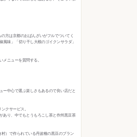
らの方は京都のおばんざいがフルでついてく
胡椒風味」「切り干し大根のゴイクンサラダ」
いメニューを質問する。
ュー中心で選ぶ楽しさもあるので良い店だと
リンクサービス。
があり、中でもとうもろこし茶と作州黒豆茶
倉村）で作られている丹波種の黒豆のブラン