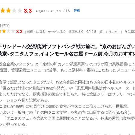
大阪
京都
兵庫
滋賀
奈良
和歌山
点数：
3.3
/ 1人
詳細
￥1,000～￥1,999
ンルから探す
四国
広島
岡山
山口
島根
鳥取
徳島
香川
愛媛
高知
06 訪問
ジャンル
数：
3.3
サービス
雰囲気
CP
酒・ドリンク
］
［ 料理・味
沖縄
福岡
佐賀
長崎
熊本
大分
宮崎
鹿児島
沖縄
￥1,0
3.0
3.0
2.5
-
3.3
和食
日本料理
寿司
海鮮・魚介
そば（
焼き鳥
お好み焼き
もんじゃ焼き
洋食
中国
香港
マカオ
韓国
台湾
シンガポール
タイ
テリンドーム交流戦,対ソフトバンク戦の前に。“京のおばんざ
インドネシア
スペイン料理
ベトナム
マレーシア
ステーキ
フィリピン
中華料理
スリランカ
韓国料理
茶寮×タニタカフェ,イオンモール名古屋ドーム前,今月のおすすめ
カレー
鍋
もつ鍋
居酒屋
パン
スイ
アメリカ
合企業の“タニタ“」と「京都の和カフェ“祇園茶寮“」のコラボ店は業務提携によってライ
が運営。管理栄養士メニューは苦手。もっと原材料・素材にこだわったメニュー
天ぷら
焼肉
料理旅館
ビストロ
ハンバ
ハワイ
串揚げ
うどん
しゃぶしゃぶ
沖縄料理
食堂で話題となったタニタだが、1923年創業の同社は1959年の日本初のヘルス
グアム
「乗るだけ計測の体脂肪計(1992年発売)」や「家庭用体脂肪計付ヘルスメーター(1
ピザ
餃子
ホルモン
カフェ
喫茶店
出しただけでなく、厨房機器の製造でも知られ、特に炊飯ジャーはサラリーマン
ニア
オーストラリア
レーションを見た記憶がある。
食堂
ビュッフェ・バイキング
ニタ社が1999年に社員向けに始めた食堂がマスコミに取り上げられ一世風靡。
ッパ
イギリス
アイルランド
フランス
ドイツ
イタリア
スペイ
いよいよ一般向けの「丸の内タニタ食堂」を丸の内に出店するに至る(2012年)。
ラン
和食
洋食・西洋料理
中華料理
アジア・エスニッ
、「タニタカフェ」を含めて全国に展開することになるが、各店の運営は業務提
ポルトガル
スイス
オーストリア
オランダ
ベルギー
焼肉・ホルモン
鍋
居酒屋
その他レストラン
ンが担っている。
ルクセンブルグ
デンマーク
スウェーデン