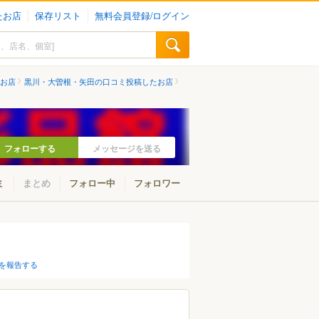
たお店
保存リスト
無料会員登録/ログイン
お店
黒川・大曽根・矢田の口コミ投稿したお店
フォローする
メッセージを送る
ミ
まとめ
フォロー中
フォロワー
を報告する
山