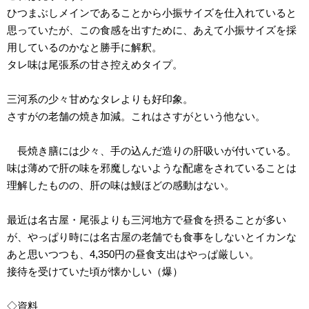
ひつまぶしメインであることから小振サイズを仕入れていると
思っていたが、この食感を出すために、あえて小振サイズを採
用しているのかなと勝手に解釈。
タレ味は尾張系の甘さ控えめタイプ。
三河系の少々甘めなタレよりも好印象。
さすがの老舗の焼き加減。これはさすがという他ない。
長焼き膳には少々、手の込んだ造りの肝吸いが付いている。
味は薄めで肝の味を邪魔しないような配慮をされていることは
理解したものの、肝の味は鰻ほどの感動はない。
最近は名古屋・尾張よりも三河地方で昼食を摂ることが多い
が、やっぱり時には名古屋の老舗でも食事をしないとイカンな
あと思いつつも、4,350円の昼食支出はやっぱ厳しい。
接待を受けていた頃が懐かしい（爆）
◇資料