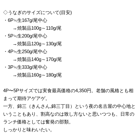
◇うなぎのサイズについて(目安)
・6P≒生167g/尾中心
→焼製品100g～110g/尾
・5P≒生200g/尾中心
→焼製品120g～130g/尾
・4P≒生250g/尾中心
→焼製品140g～170g/尾
・3P≒生333g/尾中心
→焼製品160g～180g/尾
4P〜5Pサイズでは実食最高価格の4,350円。老舗の風格とも相
まって期待アゲアゲ。
一方、錦三（きんさん,錦三丁目）という夜の名古屋の中心地と
いうこともあり、割高なのは致し方ないと思いつつも、日常の
ランチ価格としては奮発の部類。
しっかりと味わいたい。