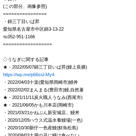
(この部分、画像参照)
================
・錦三丁目いば昇
愛知県名古屋市中区錦3-13-22
℡052-951-1166
==================
◇うなぎに関する記事
★・2022/05/07錦三丁目いば昇(鰻上長膳)
https://wp.me/p66ssl-My4
・2022/04/03十楽(愛知県岡崎市)鰻丼
・2022/02/02まんまる(豊田市)鰻,自然薯
★・2021/11/11炭火職人うなみ(西尾市)
★・2021/06/05かも川本店(岡崎市)
・2021/03/21かねぶん新安城店。鰻丼
・2020/12/09ハウス式温水養鰻場(一色)
・2020/10/30新仔一色産鰻(鮮魚松島)
・2020/08/03土用の丑に鰻は食べない