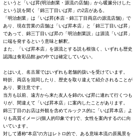
というと「いば昇(明治創業・源流の店舗)」から暖簾分けした
という説を聞く「錦三丁目いば昇」の2店がある。
「明治創業」は「いば昇(本店・錦三丁目両店の源流店舗)」で
あり、現在営業の店舗は「いば昇本店」と「錦三丁目いば昇」
であって、錦三丁目いば昇の「明治創業説」は源流「いば昇」
に端を発するという意味と解釈。
また、「いば昇本店」を源流とする説も根強く、いずれも歴史
認識は食彩品館.jpの中では確定していない。
とはいえ、名古屋ではいずれも老舗的扱いを受けています。
時折、両店を混同したり、歴史を取り違えて紹介されることが
あり、要注意です。
当方も以前、遠方から来た友人を錦のいば昇に連れて行くつも
りが、間違えて「いば昇本店」に案内したことがあります。
錦三丁目のお店は外観を含めてルックス的に「いば昇本店」よ
りも高質イメージ(個人的印象です)で、女性を案内するのに向
いています。
対して通称“本店”の方はレトロ的で、ある意味本流の原風景を