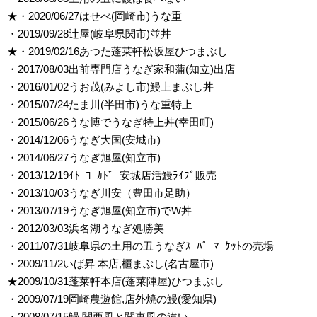
★・2020/06/27はせべ(岡崎市)うな重
・2019/09/28辻屋(岐阜県関市)並丼
★・2019/02/16あつた蓬莱軒松坂屋ひつまぶし
・2017/08/03出前専門店うなぎ家和蒲(知立)出店
・2016/01/02うお茂(みよし市)鰻上まぶし丼
・2015/07/24たま川(半田市)うな重特上
・2015/06/26うな博でうなぎ特上丼(幸田町)
・2014/12/06うなぎ大国(安城市)
・2014/06/27うなぎ旭屋(知立市)
・2013/12/19ｲﾄｰﾖｰｶﾄﾞｰ安城店活鰻ﾗｲﾌﾞ販売
・2013/10/03うなぎ川安（豊田市足助）
・2013/07/19うなぎ旭屋(知立市)でW丼
・2012/03/03浜名湖うなぎ処勝美
・2011/07/31岐阜県の土用の丑うなぎｽｰﾊﾟｰﾏｰｹｯﾄの売場
・2009/11/2いば昇 本店,櫃まぶし(名古屋市)
★2009/10/31蓬莱軒本店(蓬莱陣屋)ひつまぶし
・2009/07/19岡崎農遊館,店外焼の鰻(愛知県)
・2008/07/15鰻,関西風と関東風の違い