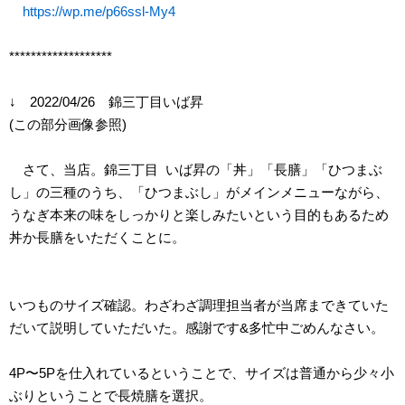
https://wp.me/p66ssl-My4
*******************
↓ 2022/04/26 錦三丁目いば昇
(この部分画像参照)
さて、当店。錦三丁目 いば昇の「丼」「長膳」「ひつまぶ
し」の三種のうち、「ひつまぶし」がメインメニューながら、
うなぎ本来の味をしっかりと楽しみたいという目的もあるため
丼か長膳をいただくことに。
いつものサイズ確認。わざわざ調理担当者が当席まできていた
だいて説明していただいた。感謝です&多忙中ごめんなさい。
4P〜5Pを仕入れているということで、サイズは普通から少々小
ぶりということで長焼膳を選択。