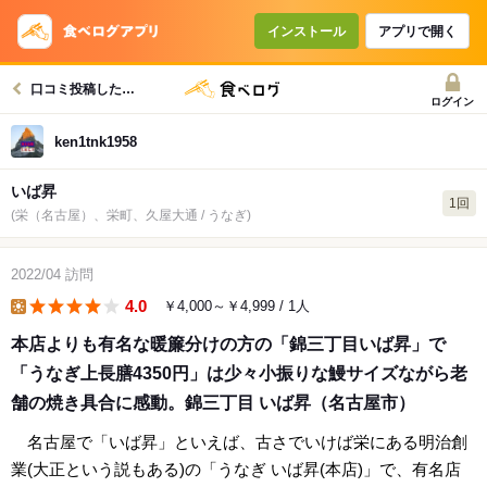
インストール
アプリで開く
口コミ投稿したお店一覧
ログイン
ken1tnk1958
いば昇
1回
(栄（名古屋）、栄町、久屋大通 / うなぎ)
2022/04
訪問
4.0
￥4,000～￥4,999
/ 1人
lunch
本店よりも有名な暖簾分けの方の「錦三丁目いば昇」で
「うなぎ上長膳4350円」は少々小振りな鰻サイズながら老
舗の焼き具合に感動。錦三丁目 いば昇（名古屋市）
名古屋で「いば昇」といえば、古さでいけば栄にある明治創
業(大正という説もある)の「うなぎ いば昇(本店)」で、有名店