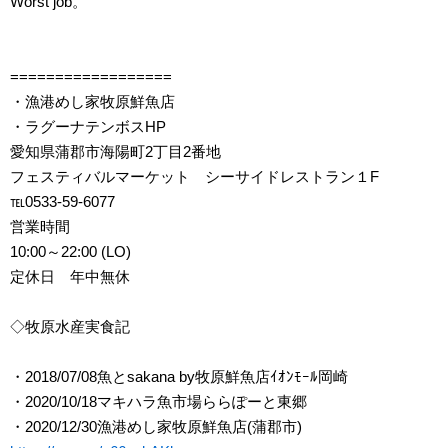
Worst job。
==================
・漁港めし家牧原鮮魚店
・ラグーナテンボスHP
愛知県蒲郡市海陽町2丁目2番地
フェスティバルマーケット シーサイドレストラン１F
℡0533-59-6077
営業時間
10:00～22:00 (LO)
定休日 年中無休
◇牧原水産実食記
・2018/07/08魚とsakana by牧原鮮魚店ｲｵﾝﾓｰﾙ岡崎
・2020/10/18マキハラ魚市場ららぽーと東郷
・2020/12/30漁港めし家牧原鮮魚店(蒲郡市)