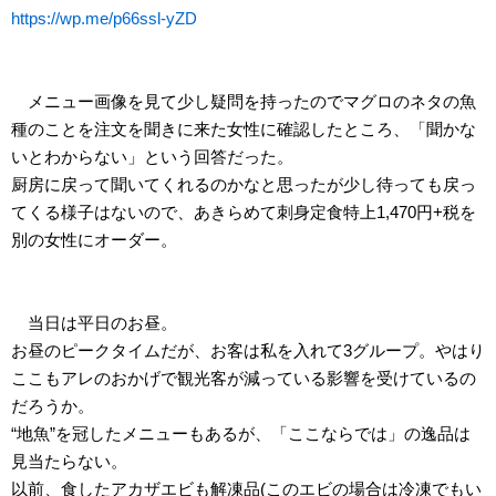
https://wp.me/p66ssl-yZD
メニュー画像を見て少し疑問を持ったのでマグロのネタの魚
種のことを注文を聞きに来た女性に確認したところ、「聞かな
いとわからない」という回答だった。
厨房に戻って聞いてくれるのかなと思ったが少し待っても戻っ
てくる様子はないので、あきらめて刺身定食特上1,470円+税を
別の女性にオーダー。
当日は平日のお昼。
お昼のピークタイムだが、お客は私を入れて3グループ。やはり
ここもアレのおかげで観光客が減っている影響を受けているの
だろうか。
“地魚”を冠したメニューもあるが、「ここならでは」の逸品は
見当たらない。
以前、食したアカザエビも解凍品(このエビの場合は冷凍でもい