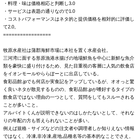
・料理・味は価格相応と判断し3.0
・サービスは表題の通りなので1.0
・コストパフォーマンスはネタ的と提供価格を相対的に評価し
て2.0。
=================
牧原水産社は蒲郡海鮮市場に本社を置く水産会社。
三河湾に面する形原漁港水揚げの地場鮮魚を中心に新鮮な魚介
類を豪快に盛り付けるため、見た目重視の客層に人気の飲食店
をイオンモールやららぽーとに出店している。
食彩品館.jpでも何店か実食記をアップしているが、オオっと驚
く良いネタが散見するものの、食彩品館.jpが嗜好するタイプの
飲食店ではない理由の一つとして、質問をしてもスルーされる
ことが多いこと。
アルバイトくんが説明できないのはしかたないとして、それな
りの年配の方も答えられないことが多い。
例えば規格・サイズなどの注文者や調理者しか知りえない情報
ではなく、冷凍,非冷凍,産地,品種名等の基本的なことでさえ。