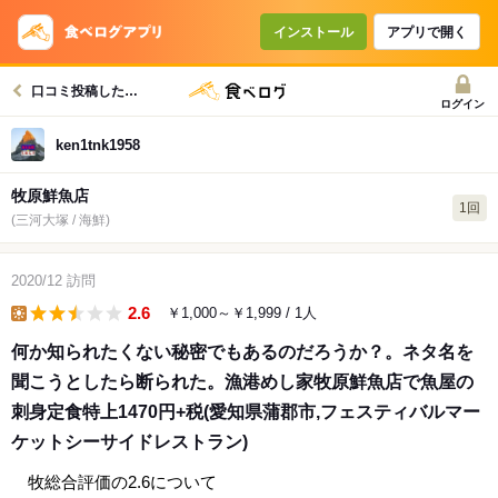
インストール
アプリで開く
口コミ投稿したお店一覧
ログイン
ken1tnk1958
牧原鮮魚店
1回
(三河大塚 / 海鮮)
2020/12
訪問
2.6
￥1,000～￥1,999
/ 1人
lunch
何か知られたくない秘密でもあるのだろうか？。ネタ名を
聞こうとしたら断られた。漁港めし家牧原鮮魚店で魚屋の
刺身定食特上1470円+税(愛知県蒲郡市,フェスティバルマー
ケットシーサイドレストラン)
牧総合評価の2.6について