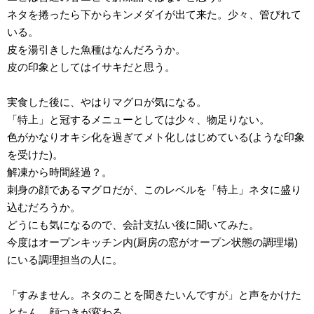
ネタを捲ったら下からキンメダイが出て来た。少々、管びれて
いる。
皮を湯引きした魚種はなんだろうか。
皮の印象としてはイサキだと思う。
実食した後に、やはりマグロが気になる。
「特上」と冠するメニューとしては少々、物足りない。
色がかなりオキシ化を過ぎてメト化しはじめている(ような印象
を受けた)。
解凍から時間経過？。
刺身の顔であるマグロだが、このレベルを「特上」ネタに盛り
込むだろうか。
どうにも気になるので、会計支払い後に聞いてみた。
今度はオープンキッチン内(厨房の窓がオープン状態の調理場)
にいる調理担当の人に。
「すみません。ネタのことを聞きたいんですが」と声をかけた
とたん、顔つきが変わる。