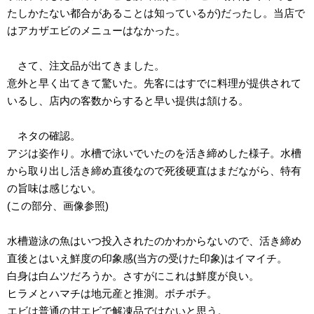
たしかたない都合があることは知っているが)だったし。当店で
はアカザエビのメニューはなかった。
さて、注文品が出てきました。
意外と早く出てきて驚いた。先客にはすでに料理が提供されて
いるし、店内の客数からすると早い提供は頷ける。
ネタの確認。
アジは姿作り。水槽で泳いでいたのを活き締めした様子。水槽
から取り出し活き締め直後なので死後硬直はまだながら、特有
の旨味は感じない。
(この部分、画像参照)
水槽遊泳の魚はいつ投入されたのかわからないので、活き締め
直後とはいえ鮮度の印象感(当方の受けた印象)はイマイチ。
白身は白ムツだろうか。さすがにこれは鮮度が良い。
ヒラメとハマチは地元産と推測。ボチボチ。
エビは普通の甘エビで解凍品ではないと思う。