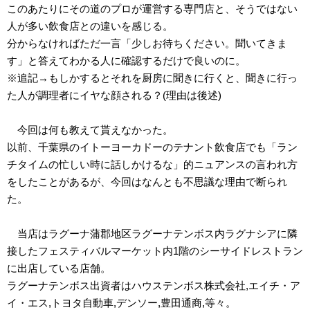
このあたりにその道のプロが運営する専門店と、そうではない
人が多い飲食店との違いを感じる。
分からなければただ一言「少しお待ちください。聞いてきま
す」と答えてわかる人に確認するだけで良いのに。
※追記→もしかするとそれを厨房に聞きに行くと、聞きに行っ
た人が調理者にイヤな顔される？(理由は後述)
今回は何も教えて貰えなかった。
以前、千葉県のイトーヨーカドーのテナント飲食店でも「ラン
チタイムの忙しい時に話しかけるな」的ニュアンスの言われ方
をしたことがあるが、今回はなんとも不思議な理由で断られ
た。
当店はラグーナ蒲郡地区ラグーナテンボス内ラグナシアに隣
接したフェスティバルマーケット内1階のシーサイドレストラン
に出店している店舗。
ラグーナテンボス出資者はハウステンボス株式会社,エイチ・ア
イ・エス,トヨタ自動車,デンソー,豊田通商,等々。