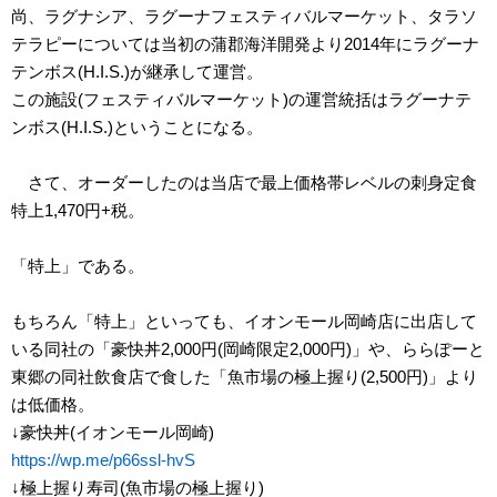
尚、ラグナシア、ラグーナフェスティバルマーケット、タラソ
テラピーについては当初の蒲郡海洋開発より2014年にラグーナ
テンボス(H.I.S.)が継承して運営。
この施設(フェスティバルマーケット)の運営統括はラグーナテ
ンボス(H.I.S.)ということになる。
さて、オーダーしたのは当店で最上価格帯レベルの刺身定食
特上1,470円+税。
「特上」である。
もちろん「特上」といっても、イオンモール岡崎店に出店して
いる同社の「豪快丼2,000円(岡崎限定2,000円)」や、ららぽーと
東郷の同社飲食店で食した「魚市場の極上握り(2,500円)」より
は低価格。
↓豪快丼(イオンモール岡崎)
https://wp.me/p66ssl-hvS
↓極上握り寿司(魚市場の極上握り)