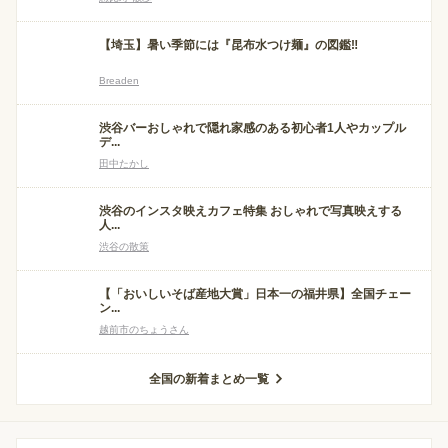
【埼玉】暑い季節には『昆布水つけ麺』の図鑑‼
Breaden
渋谷バーおしゃれで隠れ家感のある初心者1人やカップル
デ...
田中たかし
渋谷のインスタ映えカフェ特集 おしゃれで写真映えする
人...
渋谷の散策
【「おいしいそば産地大賞」日本一の福井県】全国チェー
ン...
越前市のちょうさん
全国の新着まとめ一覧