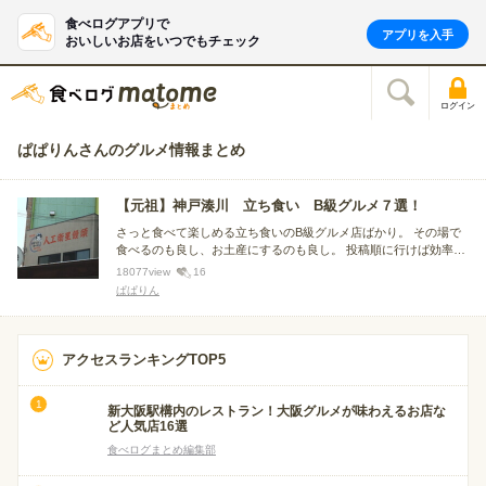
食べログアプリで
アプリを入手
おいしいお店をいつでもチェック
ログイン
ぱぱりんさんのグルメ情報まとめ
【元祖】神戸湊川 立ち食い B級グルメ７選！
さっと食べて楽しめる立ち食いのB級グルメ店ばかり。 その場で
食べるのも良し、お土産にするのも良し。 投稿順に行けば効率い
いです。
18077
view
16
ぱぱりん
アクセスランキングTOP5
新大阪駅構内のレストラン！大阪グルメが味わえるお店な
ど人気店16選
食べログまとめ編集部