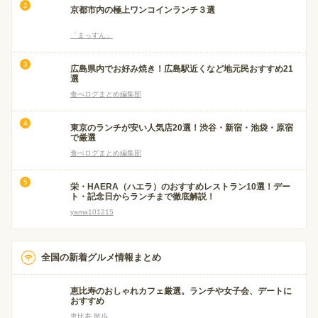
京都市内の極上ワンコインランチ３選
「まっすん」
広島県内でお好み焼き！広島駅近くなど地元民おすすめ21
選
食べログまとめ編集部
東京のランチが安い人気店20選！渋谷・新宿・池袋・原宿
で厳選
食べログまとめ編集部
栄・HAERA（ハエラ）のおすすめレストラン10選！デー
ト・記念日からランチまで徹底解説！
yama101215
全国の新着グルメ情報まとめ
恵比寿のおしゃれカフェ厳選。ランチや女子会、デートに
おすすめ
恵比寿 散歩