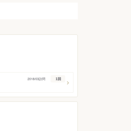
蕎麦）
うなぎ
フレンチ
イタリアン
タイ料理
ラーメン
ーツ
バー・お酒
ーグ
とんかつ
ハンバーガー
パスタ
2018/03訪問
1回
ケーキ
タピオカ
ン
ク
カレー