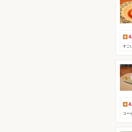
昼
4
すご
昼
4
コーヒ