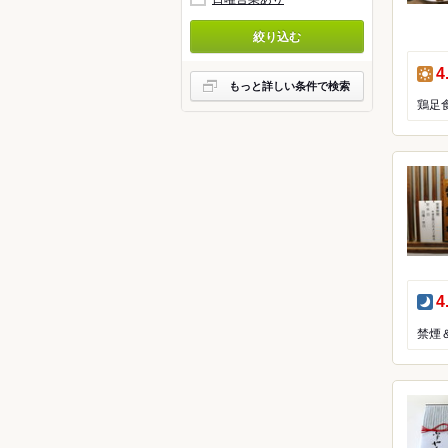
アフリ
絞り込む
カフェ
昼
4
もっと詳しい条件で検索
バー・
鶏足
料理旅
その他
夜
4
禁煙