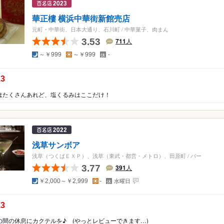
華正樓 横浜中華街新館売店
元町・中華街、日本大通り、石川町
/
中華菓子、肉まん
3.53
711
人
夜
昼
定
～￥999
～￥999
-
休
日
の点数：
.3
はたくさんあれど、塩くるみはここだけ！
浅草サンボア
浅草（つくばＥＸＰ）、浅草（東武・都営・メトロ）、田原町
/
バー
3.77
391
人
夜
昼
定
￥2,000～￥2,999
-
水曜日
休
日
の点数：
.3
の間の休息にカクテルを♪ (やっとレビューできます…)