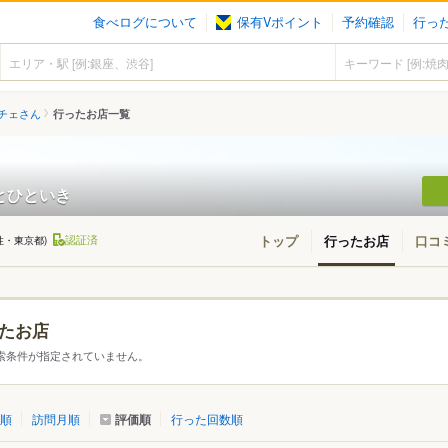
食べログについて
保有Vポイント
予約確認
行っ
チェさん
行ったお店一覧
とひといき
認証済
トップ
行ったお店
口コ
性・東京都)
たお店
・東北
北海道
青森
秋田
岩手
山形
宮城
福島
索条件が指定されていません。
東京
神奈川
千葉
埼玉
群馬
栃木
茨城
評価順
順
訪問月順
行った回数順
愛知
三重
岐阜
静岡
山梨
長野
新潟
石川
福井
富