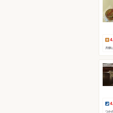
昼
4
月餅
夜
4
つか