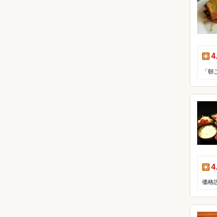
昼
4
「朝
昼
4
価格設