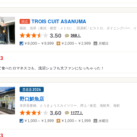
TROIS CUIT ASANUMA
閉店
蔵前、浅草（東武・都営・メトロ）、田原町
/
ビストロ、ダイニングバー、イ
3.50
368
人
夜
昼
定
￥8,000～￥9,999
￥2,000～￥2,999
月曜日
休
日
の点数：
.3
て食べたロマネスコも、浅沼シェフも大ファンになっちゃった！
野口鮮魚店
本所吾妻橋、とうきょうスカイツリー、押上
/
食堂、海鮮丼、海鮮
3.60
1177
人
夜
昼
定
￥1,000～￥1,999
￥1,000～￥1,999
水曜日
休
日
の点数：
.3