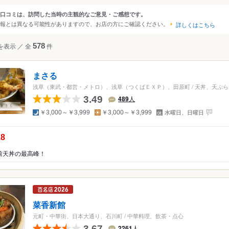
大阪
京都
兵庫
滋賀
奈良
和歌山
口コミは、訪問した当時の主観的なご意見・ご感想です。
ンルから探す
報とは異なる可能性がありますので、お店の方にご確認ください。
詳しくはこちら
四国
広島
岡山
山口
島根
鳥取
徳島
香川
愛媛
高知
ジャンル
を表示
／
全
578
件
沖縄
福岡
佐賀
長崎
熊本
大分
宮崎
鹿児島
沖縄
和食
日本料理
寿司
海鮮・魚介
そば（
焼き鳥
お好み焼き
もんじゃ焼き
洋食
中国
香港
マカオ
韓国
台湾
シンガポール
タイ
まさる
インドネシア
スペイン料理
ベトナム
マレーシア
ステーキ
フィリピン
中華料理
スリランカ
韓国料理
浅草（東武・都営・メトロ）、浅草（つくばＥＸＰ）、田原町
/
天丼、天ぷら
カレー
鍋
もつ鍋
居酒屋
パン
スイ
3.49
489
人
アメリカ
夜
昼
定
天ぷら
焼肉
料理旅館
ビストロ
ハンバ
￥3,000～￥3,999
￥3,000～￥3,999
水曜日、日曜日
休
ハワイ
日
串揚げ
うどん
しゃぶしゃぶ
沖縄料理
の点数：
.8
グアム
ピザ
餃子
ホルモン
カフェ
喫茶店
前天丼の最高峰！
ニア
オーストラリア
食堂
ビュッフェ・バイキング
ッパ
イギリス
アイルランド
フランス
ドイツ
イタリア
スペイ
ラン
和食
洋食・西洋料理
中華料理
アジア・エスニッ
ポルトガル
スイス
オーストリア
オランダ
ベルギー
焼肉・ホルモン
鍋
居酒屋
その他レストラン
菜香新館
ルクセンブルグ
デンマーク
スウェーデン
元町・中華街、日本大通り、石川町
/
中華料理、飲茶・点心
メキシコ
ブラジル
ペルー
3.67
ン
ラーメン・つけ麺
2261
人