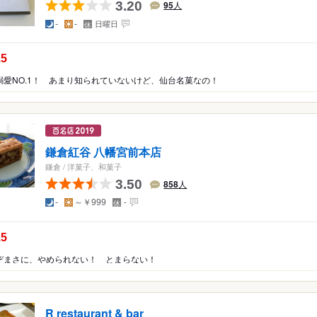
3.20
95
人
夜
昼
定
-
-
日曜日
休
日
の点数：
.5
溺愛NO.1！ あまり知られていないけど、仙台名菓なの！
鎌倉紅谷 八幡宮前本店
鎌倉
/
洋菓子、和菓子
3.50
858
人
夜
昼
定
-
～￥999
-
休
日
の点数：
.5
ぞまさに、やめられない！ とまらない！
R restaurant & bar