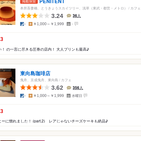
PENITENT
掲載保留
本所吾妻橋、とうきょうスカイツリー、浅草（東武・都営・メトロ）
/
カフェ
3.24
36
人
夜
昼
定
-
￥1,000～￥1,999
-
休
日
の点数：
.3
い！ の一言に尽きる圧巻の店内！ 大人プリンも最高♪
東向島珈琲店
曳舟、京成曳舟、東向島
/
カフェ
3.62
356
人
夜
昼
定
-
￥1,000～￥1,999
水曜日
休
日
の点数：
.3
ーに惚れました！ (part.2) レアじゃないチーズケーキも絶品♪