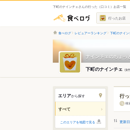
下町のナインチェさんの行った（口コミ）お店一覧
食べログ
行ったお店
食べログ
レビュアーランキング
下町のナイン
ナインチェのちょっ
下町のナインチェ
(女
エリア
行っ
から探す
北海道
検
すべて
関東
更新日
このエリアを地図で見る
中部