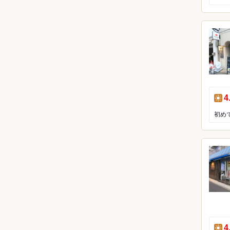
昼
4
初め
昼
4