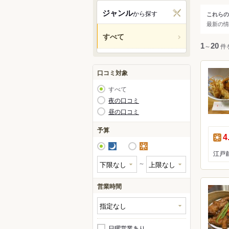
関西
ジャンル
から探す
これらの
ジャ
最新の情
中国・
すべて
人気の
1
～
20
件
九州・
アジア
口コミ対象
すべて
北米
夜の口コミ
昼の口コミ
ハワイ
予算
昼
4
グアム
夜
昼
江戸
オセア
～
ヨーロ
営業時間
レスト
中南米
ラーメ
日曜営業あり