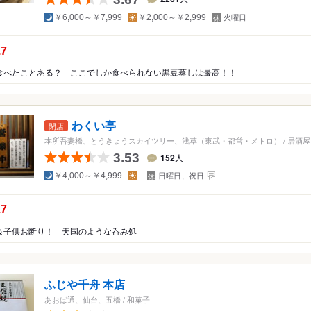
夜
昼
定
￥6,000～￥7,999
￥2,000～￥2,999
火曜日
カ
南アフリカ
休
日
・パン・スイーツ
カフェ・喫茶店
スイーツ
パン・サンドイッチ
の点数：
.7
お酒
バー
食べたことある？ ここでしか食べられない黒豆蒸しは最高！！
館・オーベルジュ
料理旅館・オーベルジュ
わくい亭
閉店
その他
本所吾妻橋、とうきょうスカイツリー、浅草（東武・都営・メトロ）
/
居酒屋
3.53
152
人
夜
昼
定
￥4,000～￥4,999
-
日曜日、祝日
休
日
の点数：
.7
＆子供お断り！ 天国のような呑み処
ふじや千舟 本店
あおば通、仙台、五橋
/
和菓子