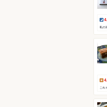
夜
4
私の
昼
4
これ