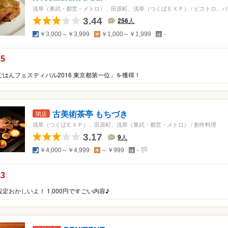
浅草（東武・都営・メトロ）、田原町、浅草（つくばＥＸＰ）
/
ビストロ、バ
3.44
256
人
夜
昼
定
￥3,000～￥3,999
￥1,000～￥1,999
-
休
日
の点数：
.5
ごはんフェスティバル2016 東京都第一位」を獲得！
古美術茶亭 もちづき
閉店
浅草（つくばＥＸＰ）、田原町、浅草（東武・都営・メトロ）
/
創作料理
3.17
9
人
夜
昼
定
￥4,000～￥4,999
～￥999
-
休
日
の点数：
.3
定おかしいよ！ 1,000円ですごい内容♪