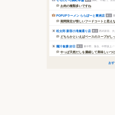
お肉の種類多いですね
POPUPラーメン ららぽーと豊洲店
東京
3
期間限定が惜しいフードコートと思え
松太郎 新宿小滝橋通り店
東京
西武新宿、大
4
どちらかといえばベースのスープがし
麺汁食膳 好日
東京
東中野、落合、中野坂上 /
5
やっぱ天然だしを濃縮して美味しいつ
おす