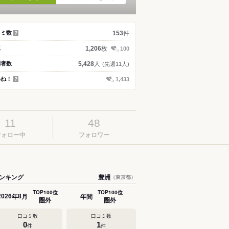
件
コミ数
153
？
枚
真
1,206
100
人
問者数
5,428
(先週11人)
いね！
1,433
？
11
48
フォロー中
フォロワー
ンキング
豊洲
（東京都）
TOP100位
TOP100位
年
月
年間
2026
8
圏外
圏外
口コミ数
口コミ数
0
1
件
件