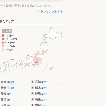
データ更新に時間を要する場合がございます。
ランキングを見る
れたエリア
東京
宮城
[
132
件]
[
2
件]
神奈川
栃木
[
6
件]
[
2
件]
愛知
群馬
[
6
件]
[
2
件]
新潟
埼玉
[
3
件]
[
2
件]
大阪
茨城
[
3
件]
[
1
件]