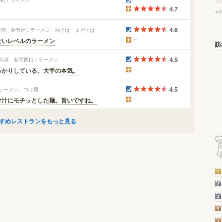
4.7
※
4.6
豊洲、新豊洲 / ラーメン、油そば・まぜそば
ないレベルのラーメン
訪
4.5
久保、新宿西口 / ラーメン
っかりしている。大手の本気。
4.5
 ラーメン、つけ麺
け汁にモチッとした麺。旨いですね。
すめレストランをもっと見る