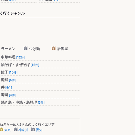
く行くジャンル
ラーメン
つけ麺
居酒屋
中華料理
[
12
件]
油そば・まぜそば
[
12
件]
餃子
[
10
件]
海鮮
[
5
件]
丼
[
5
件]
寿司
[
3
件]
焼き鳥・串焼・鳥料理
[
3
件]
ねぎらーめん3さんのよく行くエリア
東京
神奈川
愛知