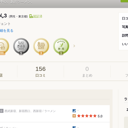
中心。あとラーメン。
ん3
認証済
(男性・東京都)
口
ジェント
写
細を見る
訪
い
100
5
3
1
156
0
店
口コミ
まとめ
ラ
京
西武新宿、新宿西口、西新宿 / ラーメン
5.0
 / ラーメン