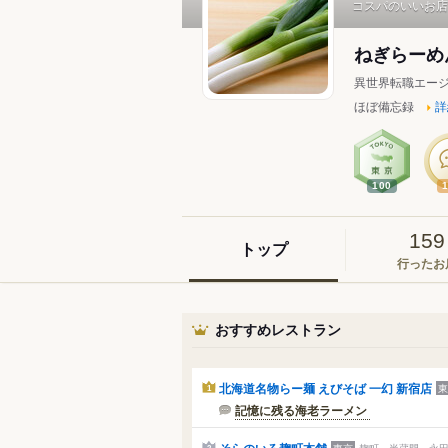
コスパのいいお店
ねぎらーめ
異世界転職エー
ほぼ備忘録
詳
100
159
トップ
行ったお
おすすめレストラン
北海道名物らー麺 えびそば 一幻 新宿店
東
1
記憶に残る海老ラーメン 
そらのいろ麹町本舗
東京
麹町、半蔵門、永田町
2