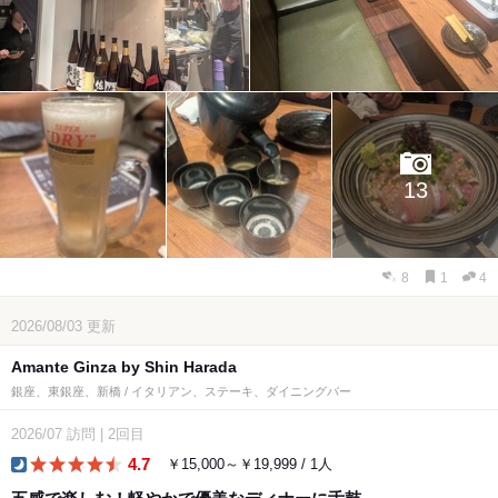
13
8
1
4
2026/08/03
更新
Amante Ginza by Shin Harada
銀座、東銀座、新橋 / イタリアン、ステーキ、ダイニングバー
2026/07
訪問
|
2回目
4.7
￥15,000～￥19,999 / 1人
dinner