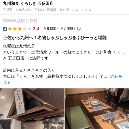
九州和食 くろしき 五反田店
五反田、大崎広小路、不動前 / 居酒屋、鳥料理、しゃぶしゃぶ
2026/06
訪問
|
1回目
3.4
￥6,000～￥7,999 / 1人
dinner
土佐から九州へ！名物しゃぶしゃぶをぶひーっと堪能
水曜夜は九州気分
ということで、土佐清水ワールドの跡地にできた「九州和食 くろし
き 五反田店」に訪問です
店内に入るとそこそこの入り
本日は「くろしき名物［黒豚蕎麦つゆしゃぶしゃぶ］全...
詳細を
見る