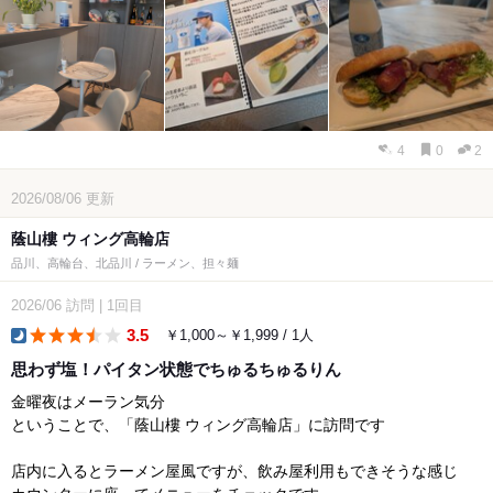
4
0
2
2026/08/06
更新
蔭山樓 ウィング高輪店
品川、高輪台、北品川 / ラーメン、担々麺
2026/06
訪問
|
1回目
3.5
￥1,000～￥1,999 / 1人
dinner
思わず塩！パイタン状態でちゅるちゅるりん
金曜夜はメーラン気分
ということで、「蔭山樓 ウィング高輪店」に訪問です
店内に入るとラーメン屋風ですが、飲み屋利用もできそうな感じ