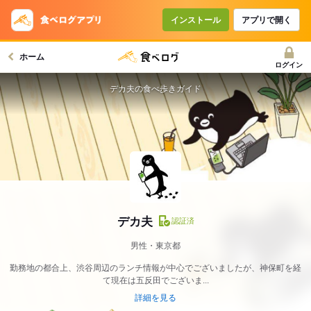
インストール
アプリで開く
ホーム
ログイン
デカ夫の食べ歩きガイド
デカ夫
認証済
男性・東京都
勤務地の都合上、渋谷周辺のランチ情報が中心でございましたが、神保町を経
て現在は五反田でございま...
詳細を見る