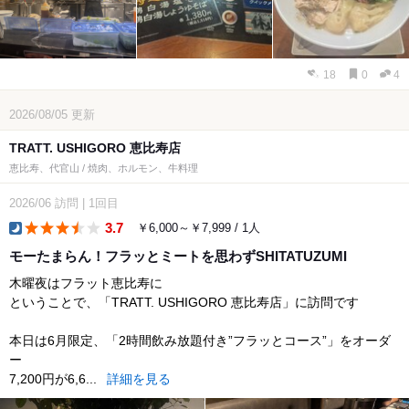
18
0
4
2026/08/05
更新
TRATT. USHIGORO 恵比寿店
恵比寿、代官山 / 焼肉、ホルモン、牛料理
2026/06
訪問
|
1回目
3.7
￥6,000～￥7,999 / 1人
dinner
モーたまらん！フラッとミートを思わずSHITATUZUMI
木曜夜はフラット恵比寿に
ということで、「TRATT. USHIGORO 恵比寿店」に訪問です
本日は6月限定、「2時間飲み放題付き”フラッとコース”」をオーダ
ー
7,200円が6,6...
詳細を見る