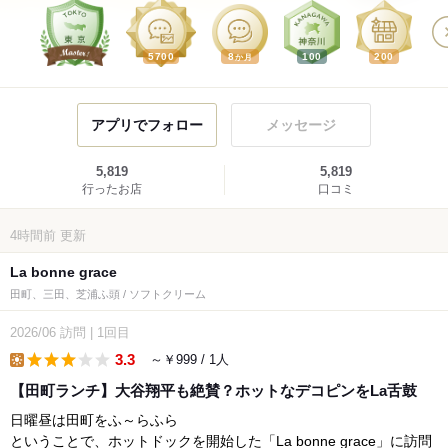
5700
8
100
200
か月
アプリでフォロー
メッセージ
5,819
5,819
行ったお店
口コミ
4時間前
更新
La bonne grace
田町、三田、芝浦ふ頭 / ソフトクリーム
2026/06
訪問
|
1回目
3.3
～￥999 / 1人
lunch
【田町ランチ】大谷翔平も絶賛？ホットなデコピンをLa舌鼓
日曜昼は田町をふ～らふら
ということで、ホットドックを開始した「La bonne grace」に訪問