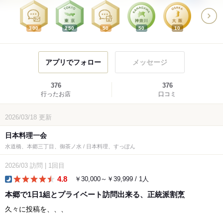
300
250
50
50
10
アプリでフォロー
メッセージ
376
376
行ったお店
口コミ
2026/03/18
更新
日本料理一会
水道橋、本郷三丁目、御茶ノ水 / 日本料理、すっぽん
2026/03
訪問
|
1回目
4.8
￥30,000～￥39,999 / 1人
dinner
本郷で1日1組とプライベート訪問出来る、正統派割烹
久々に投稿を、、、