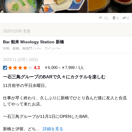
51
0
0
2025/12/06
更新
Bar 舶来 Mixology Station 新橋
汐留、新橋、御成門 / バー、ワインバー
2025/11
訪問
|
1回目
4.3
￥6,000～￥7,999 / 1人
dinner
一石三鳥グループのBARで久々にカクテルを楽しむ
11月前半の平日水曜日。
仕事が早く終わり、久しぶりに新橋でひとり呑んだ後に友人と合流
してやって来たお店。
一石三鳥グループが11月1日にOPENしたBAR。
新橋と汐留、どち...
詳細を見る