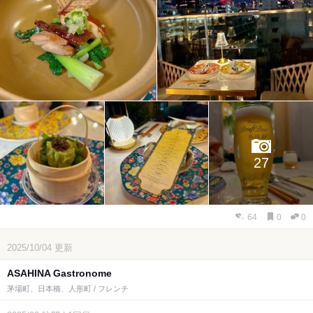
27
64
0
0
2025/10/04
更新
ASAHINA Gastronome
茅場町、日本橋、人形町 / フレンチ