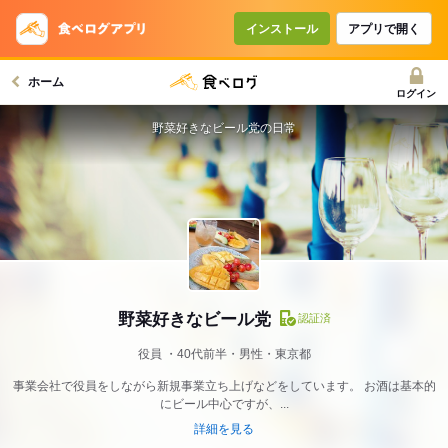
インストール
アプリで開く
ホーム
ログイン
野菜好きなビール党の日常
野菜好きなビール党
認証済
役員
40代前半・男性・東京都
事業会社で役員をしながら新規事業立ち上げなどをしています。 お酒は基本的
にビール中心ですが、...
詳細を見る