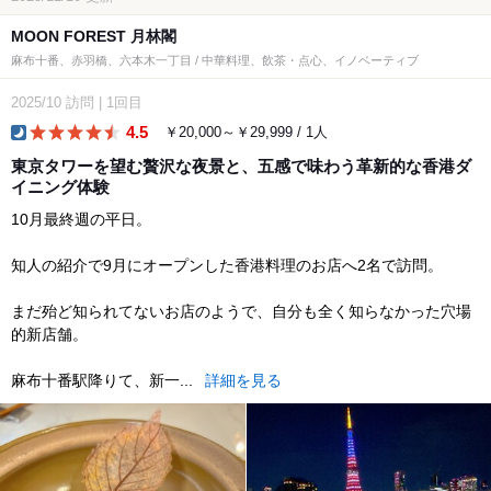
MOON FOREST 月林閣
麻布十番、赤羽橋、六本木一丁目 / 中華料理、飲茶・点心、イノベーティブ
2025/10
訪問
|
1回目
4.5
￥20,000～￥29,999 / 1人
dinner
東京タワーを望む贅沢な夜景と、五感で味わう革新的な香港ダ
イニング体験
10月最終週の平日。
知人の紹介で9月にオープンした香港料理のお店へ2名で訪問。
まだ殆ど知られてないお店のようで、自分も全く知らなかった穴場
的新店舗。
麻布十番駅降りて、新一...
詳細を見る