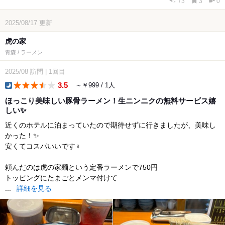
73
3
0
2025/08/17
更新
虎の家
青森 / ラーメン
2025/08
訪問
|
1回目
3.5
～￥999 / 1人
dinner
ほっこり美味しい豚骨ラーメン！生ニンニクの無料サービス嬉
しい✨
近くのホテルに泊まっていたので期待せずに行きましたが、美味し
かった！✨
安くてコスパいいです‍♀️
頼んだのは虎の家麺という定番ラーメンで750円
トッピングにたまごとメンマ付けて
...
詳細を見る