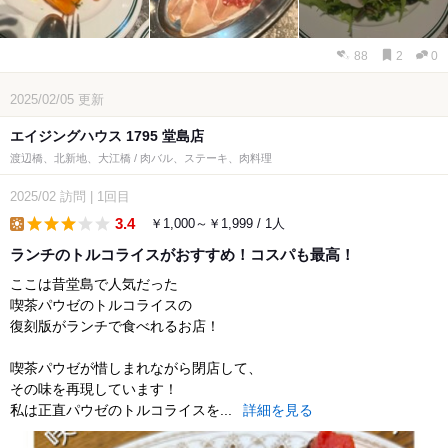
88
2
0
2025/02/05
更新
エイジングハウス 1795 堂島店
渡辺橋、北新地、大江橋 / 肉バル、ステーキ、肉料理
2025/02
訪問
|
1回目
3.4
￥1,000～￥1,999 / 1人
lunch
ランチのトルコライスがおすすめ！コスパも最高！
ここは昔堂島で人気だった
喫茶パウゼのトルコライスの
復刻版がランチで食べれるお店！
喫茶パウゼが惜しまれながら閉店して、
その味を再現しています！
私は正直パウゼのトルコライスを...
詳細を見る