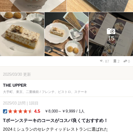
15
87
2
0
2025/03/30
更新
THE UPPER
大手町、東京、二重橋前 / フレンチ、ビストロ、ステーキ
2025/03
訪問
|
1回目
4.5
￥8,000～￥9,999 / 1人
dinner
Tボーンステーキのコースがコスパ良くておすすめ！
2024ミシュランのセレクティッドレストランに選ばれた