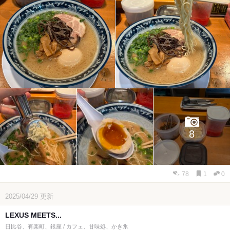
8
78
1
0
2025/04/29
更新
LEXUS MEETS...
日比谷、有楽町、銀座 / カフェ、甘味処、かき氷