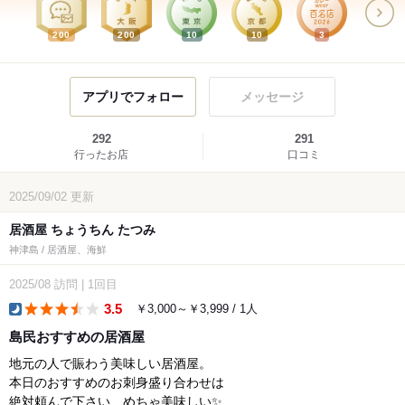
200
200
10
10
3
アプリでフォロー
メッセージ
292
291
行ったお店
口コミ
2025/09/02
更新
居酒屋 ちょうちん たつみ
神津島 / 居酒屋、海鮮
2025/08
訪問
|
1回目
3.5
￥3,000～￥3,999 / 1人
dinner
島民おすすめの居酒屋
地元の人で賑わう美味しい居酒屋。
本日のおすすめのお刺身盛り合わせは
絶対頼んで下さい、めちゃ美味しい✨