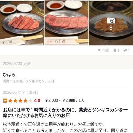
8
130
1
1
2026/08/03
更新
ひはら
長野市その他 / ジンギスカン、そば
2026/05
訪問
|
3回目
4.0
￥2,000～￥2,999 / 1人
lunch
お店には車で１時間近くかかるのに、蕎麦とジンギスカンを一
緒にいただけるお気に入りのお店
松本駅近くで正午過ぎに用事が終わり、お昼ご飯です。
近くで食べることも考えましたが、このお店に思い至り、回り道に