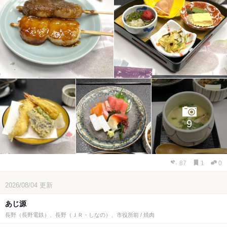
9
87
1
0
2026/08/04
更新
あじ源
長野（長野電鉄）、長野（ＪＲ・しなの）、市役所前 / 焼肉