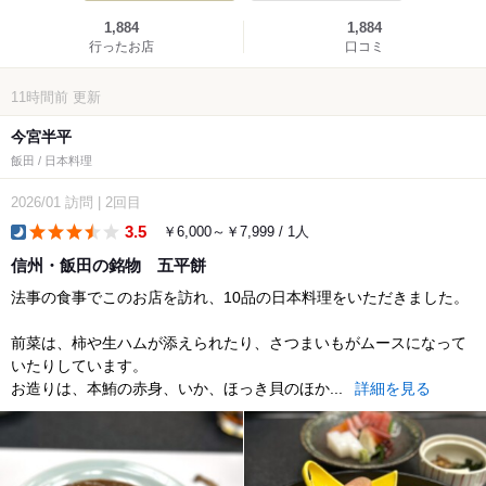
1,884
1,884
行ったお店
口コミ
11時間前
更新
今宮半平
飯田 / 日本料理
2026/01
訪問
|
2回目
3.5
￥6,000～￥7,999 / 1人
dinner
信州・飯田の銘物 五平餅
法事の食事でこのお店を訪れ、10品の日本料理をいただきました。
前菜は、柿や生ハムが添えられたり、さつまいもがムースになって
いたりしています。
お造りは、本鮪の赤身、いか、ほっき貝のほか...
詳細を見る