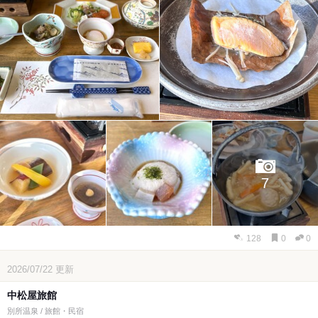
7
128
0
0
2026/07/22
更新
中松屋旅館
別所温泉 / 旅館・民宿