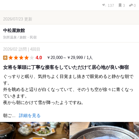
137
3
0
2026/07/23
更新
中松屋旅館
別所温泉 / 旅館・民宿
2026/02
訪問
|
4回目
4.0
￥20,000～￥29,999 / 1人
lunch
女将を筆頭に丁寧な接客をしていただけて居心地が良い御宿
ぐっすりと眠り、気持ちよく目覚まし抜きで眼覚めると静かな朝で
す。
外を眺めると辺りが白くなっていて、そのうち空が徐々に青くなっ
ていきます。
夜から朝にかけて雪が降ったようですね。
朝ご...
詳細を見る