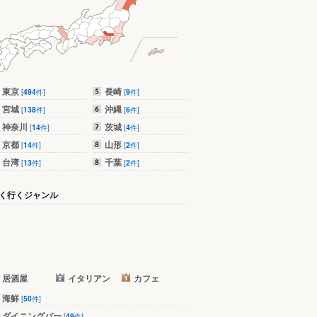
東京
長崎
[
494
件]
[
9
件]
宮城
沖縄
[
138
件]
[
6
件]
神奈川
茨城
[
14
件]
[
4
件]
京都
山形
[
14
件]
[
2
件]
台湾
千葉
[
13
件]
[
2
件]
く行くジャンル
居酒屋
イタリアン
カフェ
海鮮
[
50
件]
ダイニングバー
[
49
件]