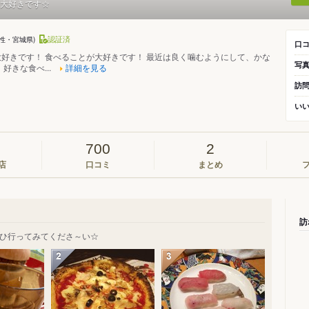
大好きです☆
認証済
女性・宮城県)
口
好きです！ 食べることが大好きです！ 最近は良く噛むようにして、かな
写
好きな食べ...
詳細を見る
訪
い
700
2
店
口コミ
まとめ
訪
ひ行ってみてくださ～い☆