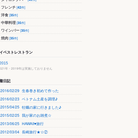
フレンチ
[
42
件]
洋食
[
35
件]
中華料理
[
35
件]
ワインバー
[
35
件]
焼肉
[
35
件]
イベストレストラン
2015
2021年・2019年は実施しておりません
着日記
2016/02/29
生春巻き初めて作った
2016/02/23
ベトナム土産を調理♪
2015/04/25
牡蠣の家に行きました♪
2015/02/25
我が家のお雑煮☆
2013/06/25
HAWAII♥旅行
2012/03/04
長崎旅行★☆②