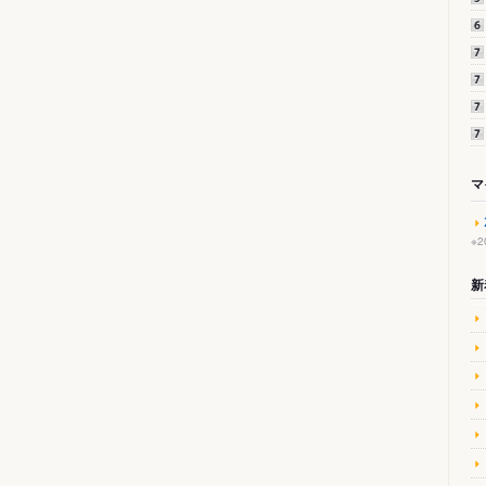
マ
※
新