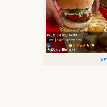
ゆりあげ港食堂 HACHI
美田園、仙台空港 / 食堂
宮城
4.0
ナポリタン美味しい！
おす