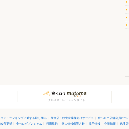
グルメキュレーションサイト
口コミ・ランキングに対する取り組み
|
飲食店・飲食企業様向けサービス
|
食べログ店舗会員につ
能改善要望
|
食べログプレミアム
|
利用規約
|
個人情報保護方針
|
採用情報
|
企業情報
|
代理店