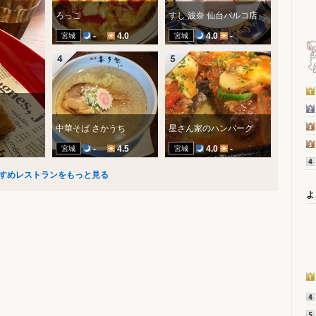
ろっこ
すし 波奈 仙台パルコ店
宮城
宮城
-
4.0
4.0
-
中華そば さかうち
星さん家のハンバーグ
宮城
宮城
-
4.5
4.0
-
すめレストランをもっと見る
よ