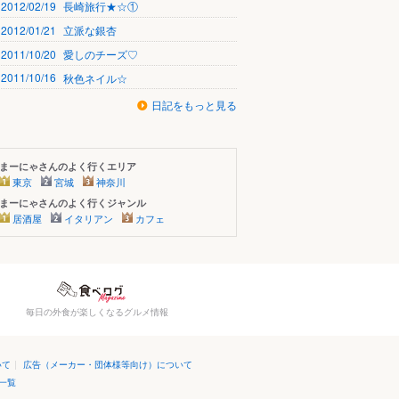
2012/02/19
長崎旅行★☆①
2012/01/21
立派な銀杏
2011/10/20
愛しのチーズ♡
2011/10/16
秋色ネイル☆
日記をもっと見る
まーにゃさんのよく行くエリア
東京
宮城
神奈川
まーにゃさんのよく行くジャンル
居酒屋
イタリアン
カフェ
毎日の外食が楽しくなるグルメ情報
いて
|
広告（メーカー・団体様等向け）について
一覧