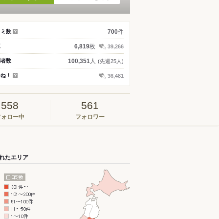
件
コミ数
700
？
枚
真
6,819
39,266
人
問者数
100,351
(先週25人)
いね！
36,481
？
558
561
フォロー中
フォロワー
れたエリア