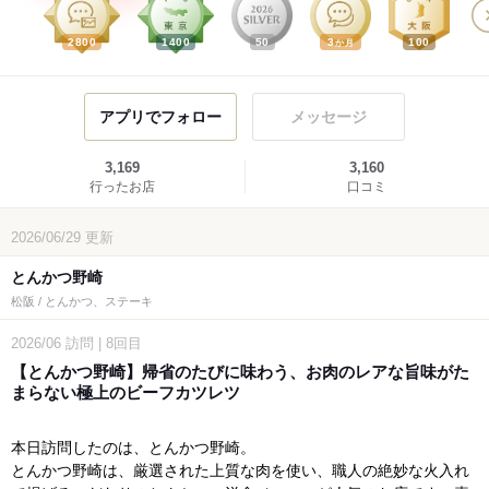
2800
1400
50
3
100
か月
アプリでフォロー
メッセージ
3,169
3,160
行ったお店
口コミ
2026/06/29
更新
とんかつ野崎
松阪 / とんかつ、ステーキ
2026/06
訪問
|
8回目
【とんかつ野崎】帰省のたびに味わう、お肉のレアな旨味がた
まらない極上のビーフカツレツ
本日訪問したのは、とんかつ野崎。
とんかつ野崎は、厳選された上質な肉を使い、職人の絶妙な火入れ