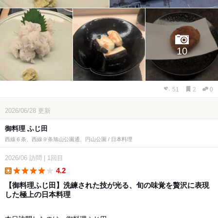
10
51
2
0
2026/06/28
更新
御料理 ふじ田
西線６条、西線９条旭山公園通、円山公園 / 日本料理
2026/06
訪問
|
1回目
4.2
lunch
【御料理ふじ田】洗練された技が光る、旬の味覚を贅沢に表現
した極上の日本料理