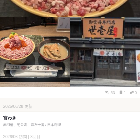
53
1
0
2026/06/28
更新
宮わき
赤羽橋、芝公園、麻布十番 / 日本料理
2026/06
訪問
|
3回目