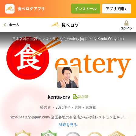
インストール
アプリで開く
ホーム
ログイン
日本各地の最高のレストランなら~eatery japan~ by Kenta Okuyama
kenta-crv
認証済
経営者
30代後半・男性・東京都
https://eatery-japan.com/ 全国各地の有名店から穴場レストラン迄をア...
詳細を見る