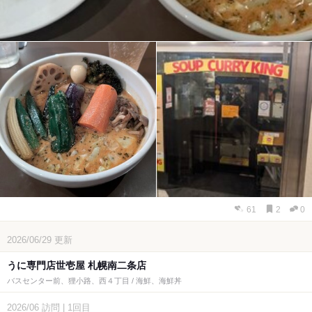
61
2
0
2026/06/29
更新
うに専門店世壱屋 札幌南二条店
バスセンター前、狸小路、西４丁目 / 海鮮、海鮮丼
2026/06
訪問
|
1回目