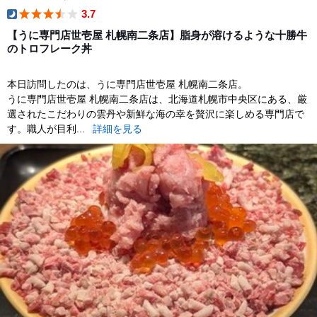
3.7
dinner
【うに専門店世壱屋 札幌南二条店】脂身が溶けるような十勝牛
のトロフレーク丼
本日訪問したのは、うに専門店世壱屋 札幌南二条店。
うに専門店世壱屋 札幌南二条店は、北海道札幌市中央区にある、厳
選されたこだわりの雲丹や新鮮な海の幸を贅沢に楽しめる専門店で
す。職人が目利...
詳細を見る