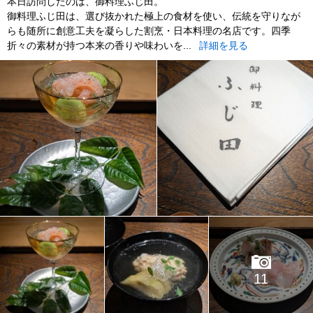
本日訪問したのは、御料理ふじ田。
御料理ふじ田は、選び抜かれた極上の食材を使い、伝統を守りなが
らも随所に創意工夫を凝らした割烹・日本料理の名店です。四季
折々の素材が持つ本来の香りや味わいを...
詳細を見る
11