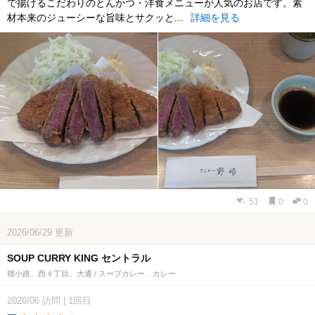
で揚げるこだわりのとんかつ・洋食メニューが人気のお店です。素
材本来のジューシーな旨味とサクッと...
詳細を見る
51
0
0
2026/06/29
更新
SOUP CURRY KING セントラル
狸小路、西４丁目、大通 / スープカレー、カレー
2026/06
訪問
|
1回目