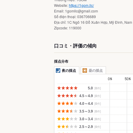
Website:
https://1gom.llc/
Email: 1gomllc@gmail.com
Số điện thoại: 036706689
Địa chỉ: 1C Ngõ 16 Đỗ Xuân Hợp, Mỹ Đình, Nam 
Zipcode: 119000
口コミ・評価の傾向
採点分布
夜の採点
昼の採点
[
0
件]
5.0
[
0
件]
4.5～4.9
[
0
件]
4.0～4.4
[
0
件]
3.5～3.9
[
0
件]
3.0～3.4
[
0
件]
2.5～2.9