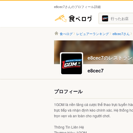
e8cec7さんのプロフィール詳細
食べログ
行ったお店
食べログ
レビュアーランキング
e8cec7さん
e8cec7のレストラ
e8cec7
プロフィール
1GOM là nền tảng cá cược thể thao trực tuyến hàn
trực tiếp và nhận định kèo chính xác. Hệ thống 
trọn vẹn và an toàn cho người chơi.
Thông Tin Liên Hệ
Thương hiệu: 1GOM