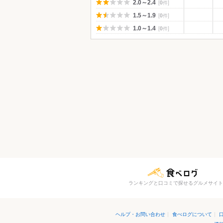
[
0
件]
2.0～2.4
[
0
件]
1.5～1.9
[
0
件]
1.0～1.4
ランキングと口コミで探せるグルメサイト
ヘルプ・お問い合わせ
|
食べログについて
|