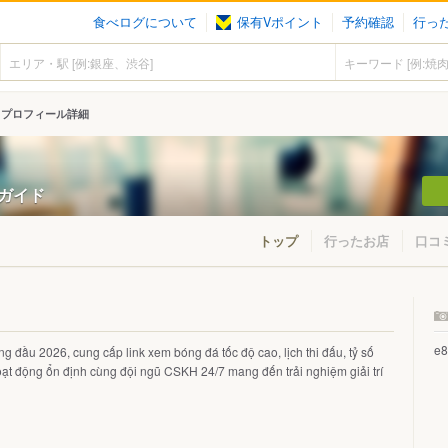
食べログについて
保有Vポイント
予約確認
行っ
プロフィール詳細
ンガイド
トップ
行ったお店
口コ
e
g đầu 2026, cung cấp link xem bóng đá tốc độ cao, lịch thi đấu, tỷ số
hoạt động ổn định cùng đội ngũ CSKH 24/7 mang đến trải nghiệm giải trí