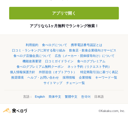
アプリで開く
アプリなら1ヶ月無料でランキング検索！
利用規約
食べログについて
携帯電話番号認証とは
口コミ・ランキングに対する取り組み
飲食店・飲食企業様向けサービス
食べログ店舗会員について
広告（メーカー・団体様等向け）について
機能改善要望
口コミガイドライン
食べログプレミアム
食べログプレミアム無料クーポン
ネット予約（リクエスト予約）
個人情報保護方針
外部送信（オプトアウト）
特定商取引法に基づく表記
推奨環境
ヘルプ・お問い合わせ
採用情報
企業情報
キーワード一覧
サイトマップ
チェーン一覧
言語：
English
简体中文
繁體中文
한국어
日本語
©Kakaku.com, Inc.