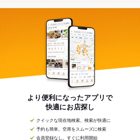
より便利になったアプリで
快適にお店探し
クイックな現在地検索。検索が快適に
予約も簡単。空席をスムーズに検索
会員登録なし。すぐに利用開始