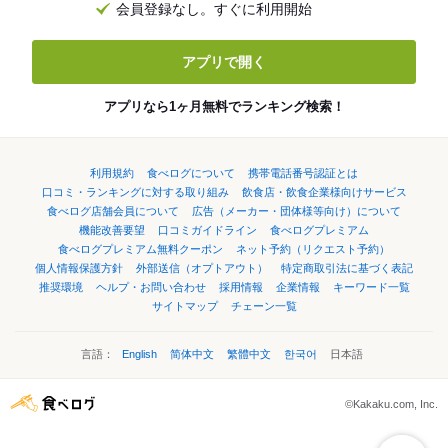
会員登録なし。すぐに利用開始
アプリで開く
アプリなら1ヶ月無料でランキング検索！
利用規約
食べログについて
携帯電話番号認証とは
口コミ・ランキングに対する取り組み
飲食店・飲食企業様向けサービス
食べログ店舗会員について
広告（メーカー・団体様等向け）について
機能改善要望
口コミガイドライン
食べログプレミアム
食べログプレミアム無料クーポン
ネット予約（リクエスト予約）
個人情報保護方針
外部送信（オプトアウト）
特定商取引法に基づく表記
推奨環境
ヘルプ・お問い合わせ
採用情報
企業情報
キーワード一覧
サイトマップ
チェーン一覧
言語：
English
简体中文
繁體中文
한국어
日本語
©Kakaku.com, Inc.