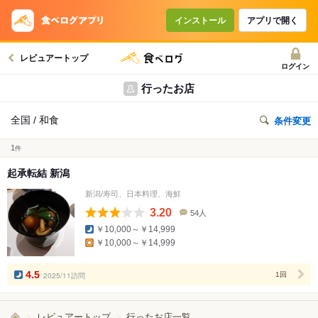
インストール
アプリで開く
レビュアートップ
ログイン
行ったお店
全国 / 和食
条件変更
1
件
起承転結 新潟
新潟/寿司、日本料理、海鮮
3.20
54人
口
￥10,000～￥14,999
コ
￥10,000～￥14,999
ミ
人
数
4.5
2025/11訪問
1回
レビュアートップ
行ったお店一覧