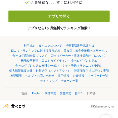
会員登録なし。すぐに利用開始
アプリで開く
アプリなら1ヶ月無料でランキング検索！
利用規約
食べログについて
携帯電話番号認証とは
口コミ・ランキングに対する取り組み
飲食店・飲食企業様向けサービス
食べログ店舗会員について
広告（メーカー・団体様等向け）について
機能改善要望
口コミガイドライン
食べログプレミアム
食べログプレミアム無料クーポン
ネット予約（リクエスト予約）
個人情報保護方針
外部送信（オプトアウト）
特定商取引法に基づく表記
推奨環境
ヘルプ・お問い合わせ
採用情報
企業情報
キーワード一覧
サイトマップ
チェーン一覧
言語：
English
简体中文
繁體中文
한국어
日本語
©Kakaku.com, Inc.