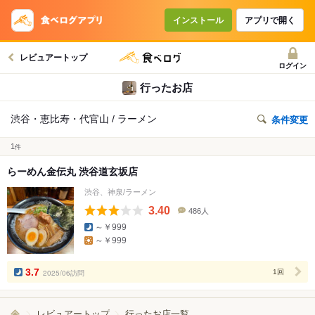
インストール
アプリで開く
レビュアートップ
ログイン
行ったお店
渋谷・恵比寿・代官山 / ラーメン
条件変更
1
件
らーめん金伝丸 渋谷道玄坂店
渋谷、神泉/ラーメン
3.40
486人
口
～￥999
コ
～￥999
ミ
人
数
3.7
2025/06訪問
1回
レビュアートップ
行ったお店一覧