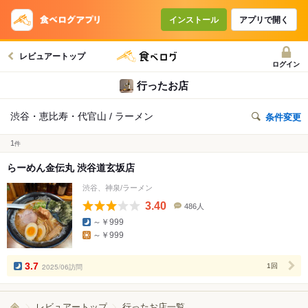
インストール
アプリで開く
レビュアートップ
ログイン
行ったお店
渋谷・恵比寿・代官山 / ラーメン
条件変更
1
件
らーめん金伝丸 渋谷道玄坂店
渋谷、神泉/ラーメン
3.40
486人
口
～￥999
コ
～￥999
ミ
人
数
3.7
2025/06訪問
1回
レビュアートップ
行ったお店一覧