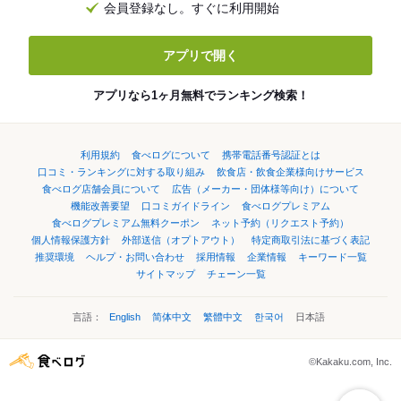
会員登録なし。すぐに利用開始
アプリで開く
アプリなら1ヶ月無料でランキング検索！
利用規約
食べログについて
携帯電話番号認証とは
口コミ・ランキングに対する取り組み
飲食店・飲食企業様向けサービス
食べログ店舗会員について
広告（メーカー・団体様等向け）について
機能改善要望
口コミガイドライン
食べログプレミアム
食べログプレミアム無料クーポン
ネット予約（リクエスト予約）
個人情報保護方針
外部送信（オプトアウト）
特定商取引法に基づく表記
推奨環境
ヘルプ・お問い合わせ
採用情報
企業情報
キーワード一覧
サイトマップ
チェーン一覧
言語：
English
简体中文
繁體中文
한국어
日本語
©Kakaku.com, Inc.