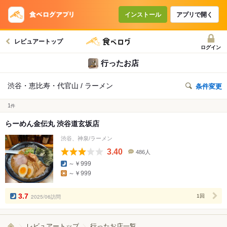
インストール
アプリで開く
レビュアートップ
ログイン
行ったお店
渋谷・恵比寿・代官山 / ラーメン
条件変更
1
件
らーめん金伝丸 渋谷道玄坂店
渋谷、神泉/ラーメン
3.40
486人
口
～￥999
コ
～￥999
ミ
人
数
3.7
2025/06訪問
1回
レビュアートップ
行ったお店一覧