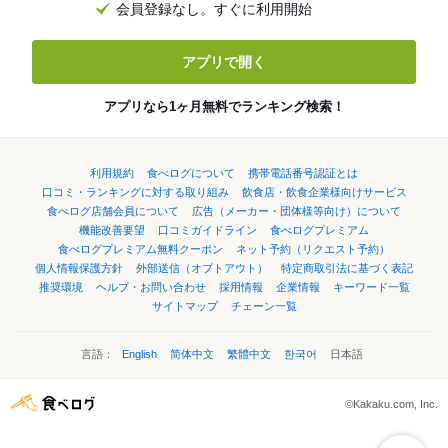
会員登録なし。すぐに利用開始
アプリで開く
アプリなら1ヶ月無料でランキング検索！
利用規約
食べログについて
携帯電話番号認証とは
口コミ・ランキングに対する取り組み
飲食店・飲食企業様向けサービス
食べログ店舗会員について
広告（メーカー・団体様等向け）について
機能改善要望
口コミガイドライン
食べログプレミアム
食べログプレミアム無料クーポン
ネット予約（リクエスト予約）
個人情報保護方針
外部送信（オプトアウト）
特定商取引法に基づく表記
推奨環境
ヘルプ・お問い合わせ
採用情報
企業情報
キーワード一覧
サイトマップ
チェーン一覧
言語：
English
简体中文
繁體中文
한국어
日本語
©Kakaku.com, Inc.