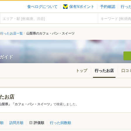
食べログについて
保有Vポイント
予約確認
行っ
行ったお店一覧
山梨県のカフェ・パン・スイーツ
ンガイド
トップ
行ったお店
口コ
たお店
アから探す
で検索しました。
山梨県」「カフェ・パン・スイーツ」
て
山梨県
評価順
順
訪問月順
行った回数順
・山梨・笛吹