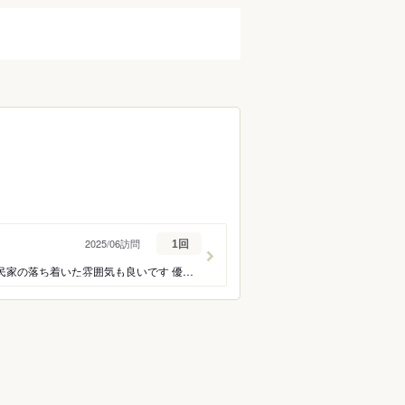
2025/06訪問
1回
きちんと調理された出来立てのごはん ボリュームも十分でお腹いっぱいになりました 古民家の落ち着いた雰囲気も良いです 優しい味なので、濃い目の味付けが好きな人には物足りないかも 私はまたごはん食べに行きたいです