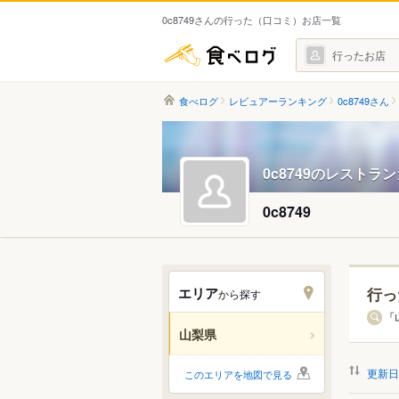
0c8749さんの行った（口コミ）お店一覧
食べログ
行ったお店
食べログ
レビュアーランキング
0c8749さん
0c8749のレストラ
0c8749
エリア
行っ
から探す
エリ
「
山梨県
すべ
更新日
このエリアを地図で見る
甲府