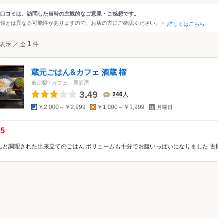
・小淵沢・南アルプス
口コミは、訪問した当時の主観的なご意見・ご感想です。
ンルから探す
報とは異なる可能性がありますので、お店の方にご確認ください。
五湖・忍野・富士吉田
詳しくはこちら
・下部温泉
て
カフェ・パン・スイーツ
表示
／
全
1
件
・都留・道志
ェ・喫茶店
蔵元ごはん&カフェ 酒蔵 櫂
ーツ
東山梨
/
カフェ、居酒屋
・サンドイッチ
3.49
246
人
夜
昼
定
￥2,000～￥2,999
￥1,000～￥1,999
月曜日
休
日
の点数：
.5