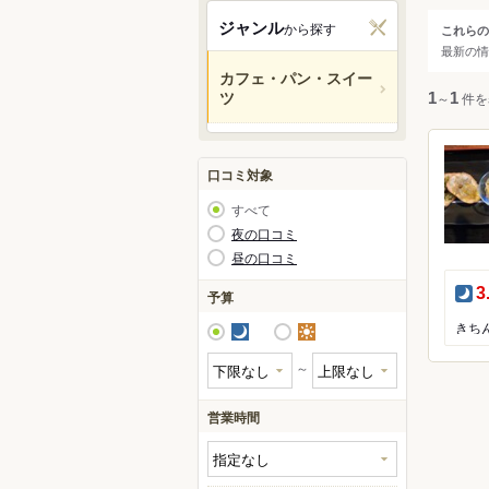
北杜
ジャンル
から探す
これらの
ジャ
最新の情
富士
カフェ・パン・スイー
身延
ツ
すべ
1
～
1
件を
大月
カフ
口コミ対象
スイ
パン
すべて
夜の口コミ
昼の口コミ
夜
3
予算
夜
昼
～
営業時間