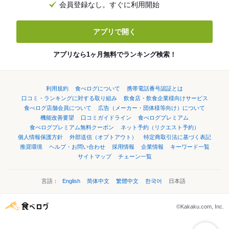
会員登録なし。すぐに利用開始
アプリで開く
アプリなら1ヶ月無料でランキング検索！
利用規約
食べログについて
携帯電話番号認証とは
口コミ・ランキングに対する取り組み
飲食店・飲食企業様向けサービス
食べログ店舗会員について
広告（メーカー・団体様等向け）について
機能改善要望
口コミガイドライン
食べログプレミアム
食べログプレミアム無料クーポン
ネット予約（リクエスト予約）
個人情報保護方針
外部送信（オプトアウト）
特定商取引法に基づく表記
推奨環境
ヘルプ・お問い合わせ
採用情報
企業情報
キーワード一覧
サイトマップ
チェーン一覧
言語：
English
简体中文
繁體中文
한국어
日本語
©Kakaku.com, Inc.