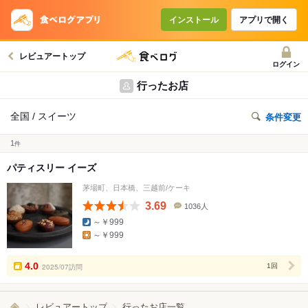
インストール
アプリで開く
レビュアートップ
ログイン
行ったお店
全国 / スイーツ
条件変更
1
件
パティスリー イーズ
茅場町、日本橋、三越前/ケーキ
3.69
1036人
口
～￥999
コ
～￥999
ミ
人
数
4.0
2025/07訪問
1回
レビュアートップ
行ったお店一覧