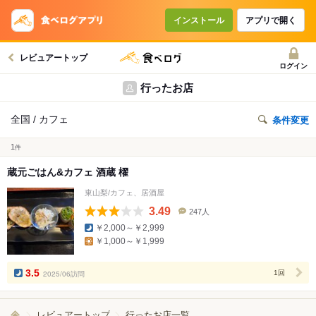
インストール
アプリで開く
レビュアートップ
ログイン
行ったお店
全国 / カフェ
条件変更
1
件
蔵元ごはん&カフェ 酒蔵 櫂
東山梨/カフェ、居酒屋
3.49
247人
口
￥2,000～￥2,999
コ
￥1,000～￥1,999
ミ
人
数
3.5
2025/06訪問
1回
レビュアートップ
行ったお店一覧