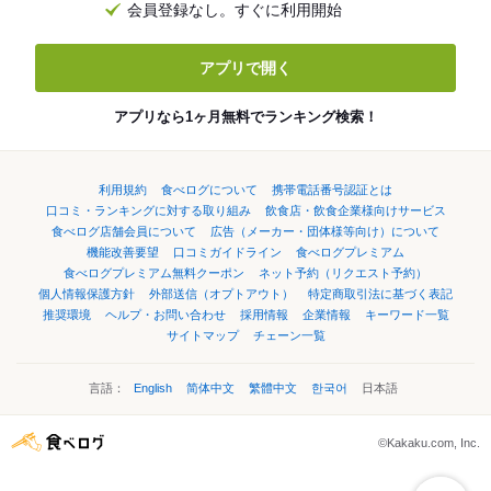
会員登録なし。すぐに利用開始
アプリで開く
アプリなら1ヶ月無料でランキング検索！
利用規約
食べログについて
携帯電話番号認証とは
口コミ・ランキングに対する取り組み
飲食店・飲食企業様向けサービス
食べログ店舗会員について
広告（メーカー・団体様等向け）について
機能改善要望
口コミガイドライン
食べログプレミアム
食べログプレミアム無料クーポン
ネット予約（リクエスト予約）
個人情報保護方針
外部送信（オプトアウト）
特定商取引法に基づく表記
推奨環境
ヘルプ・お問い合わせ
採用情報
企業情報
キーワード一覧
サイトマップ
チェーン一覧
言語：
English
简体中文
繁體中文
한국어
日本語
©Kakaku.com, Inc.