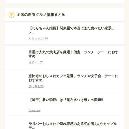
全国の新着グルメ情報まとめ
【わらちゃん推薦】関東圏で本当にまた食べたい家系ラー
メ...
わらちゃん410
目黒で人気の焼肉店を厳選｜個室・ランチ・デートにおす
すめ
目黒マニア
恵比寿のおしゃれカフェ厳選。ランチや女子会、デートに
おすすめ
恵比寿 散歩
【埼玉】暑い季節には『昆布水つけ麺』の図鑑‼
Breaden
渋谷バーおしゃれで隠れ家感のある初心者1人やカップル
デ...