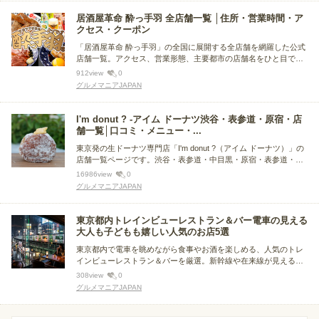
居酒屋革命 酔っ手羽 全店舗一覧 │住所・営業時間・ア
クセス・クーポン
「居酒屋革命 酔っ手羽」の全国に展開する全店舗を網羅した公式
店舗一覧。アクセス、営業形態、主要都市の店舗名をひと目で確
認でき、近くの一軒や遠征先での利用にも便利。手羽先や餃子な
912
view
0
ど看板メニューとともに、あなたに合った店舗をかんたんに探せ
グルメマニアJAPAN
ます。
I'm donut ? -アイム ドーナツ渋谷・表参道・原宿・店
舗一覧│口コミ・メニュー・...
東京発の生ドーナツ専門店「I'm donut ?（アイム ドーナツ）」の
店舗一覧ページです。渋谷・表参道・中目黒・原宿・表参道・池
袋・横浜・自由が丘など全国の店舗情報を掲載。各店の口コミ、
16986
view
0
アクセス（駅徒歩）、営業時間、混雑傾向、クーポン情報までま
グルメマニアJAPAN
とめてチェックできます。
東京都内トレインビューレストラン＆バー電車の見える
大人も子どもも嬉しい人気のお店5選
東京都内で電車を眺めながら食事やお酒を楽しめる、人気のトレ
インビューレストラン＆バーを厳選。新幹線や在来線が見える
店、子ども連れのランチに便利な店、デートや記念日に利用しや
308
view
0
すい大人向けの店まで紹介します。電車好きの子どもはもちろ
グルメマニアJAPAN
ん、鉄道風景を楽しみたい大人にもおすすめの5店です。