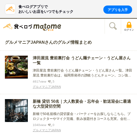
食べログアプリで
アプリを入手
おいしいお店をいつでもチェック
ログイン
グルメマニアJAPANさんのグルメ情報まとめ
津田屋流 豊前裏打会 うどん麺チェーン・うどん屋さん
一覧
津田屋流 豊前裏打会 うどん麺チェーン・うどん屋さん一覧。津田
屋流 豊前裏打会は、福岡県発祥の讃岐うどんチェーン。コシ強く
滑らかな麺と、出汁の効いたつゆが特徴です。各店舗で手打ち麺
4617
view
5
を提供し、地元の食材を活かしたメニューも豊富。気軽に本格讃
グルメマニアJAPAN
岐うどんを楽しめる人気店です。
新橋 貸切 50名｜大人数宴会・忘年会・歓送迎会に最適
な大型貸切空間
新橋で50名規模の貸切宴会・パーティーをお探しならこちら。プ
ロジェクターやマイク完備、飲み放題付きコースも充実。会社宴
会や歓送迎会、忘年会など大人数イベントに最適な広々空間で
1040
view
0
す。
グルメマニアJAPAN