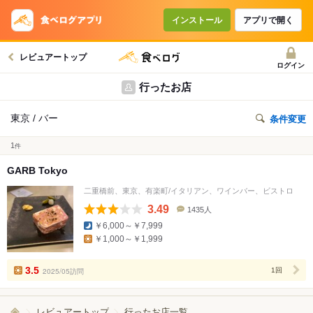
インストール
アプリで開く
レビュアートップ
ログイン
行ったお店
東京 / バー
条件変更
1
件
GARB Tokyo
二重橋前、東京、有楽町/イタリアン、ワインバー、ビストロ
3.49
1435人
口
￥6,000～￥7,999
コ
￥1,000～￥1,999
ミ
人
数
3.5
2025/05訪問
1回
レビュアートップ
行ったお店一覧