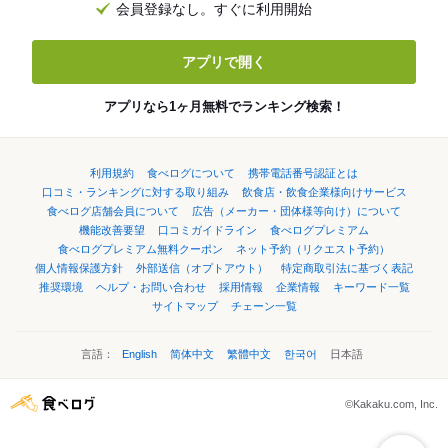
会員登録なし。すぐに利用開始
アプリで開く
アプリなら1ヶ月無料でランキング検索！
利用規約
食べログについて
携帯電話番号認証とは
口コミ・ランキングに対する取り組み
飲食店・飲食企業様向けサービス
食べログ店舗会員について
広告（メーカー・団体様等向け）について
機能改善要望
口コミガイドライン
食べログプレミアム
食べログプレミアム無料クーポン
ネット予約（リクエスト予約）
個人情報保護方針
外部送信（オプトアウト）
特定商取引法に基づく表記
推奨環境
ヘルプ・お問い合わせ
採用情報
企業情報
キーワード一覧
サイトマップ
チェーン一覧
言語：
English
简体中文
繁體中文
한국어
日本語
©Kakaku.com, Inc.