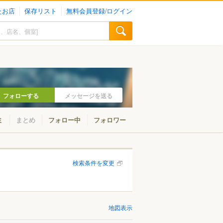
たお店
保存リスト
無料会員登録/ログイン
フォローする
メッセージを送る
ミ
まとめ
フォロー中
フォロワー
検索条件を変更
地図表示
小金井・国分寺・国立