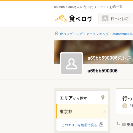
a69bb590306さんの行った（口コミ）お店一覧
食べログ
行ったお店
食べログ
レビュアーランキング
a69bb59030
a69bb590306の
a69bb590306
エリア
行っ
から探す
エリ
「
東京都
すべ
更
このエリアを地図で見る
銀座