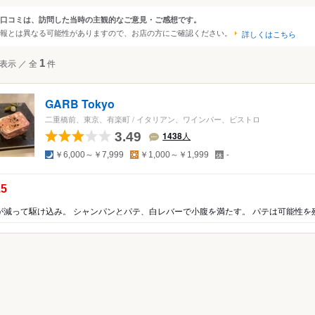
秋葉原・神田・水道橋
京王・小田急沿線
・日本橋
口コミは、訪問した当時の主観的なご意見・ご感想です。
ンルから探す
報とは異なる可能性がありますので、お店の方にご確認ください。
・恵比寿・代官山
中野～西荻窪
詳しくはこちら
上野・浅草・日暮里
・代々木・大久保
両国・錦糸町・小岩
吉祥寺・三鷹・武蔵境
て
バー・お酒
表示
／
全
1
件
築地・湾岸・お台場
西武沿線
～高田馬場・早稲田
板橋・東武沿線
・表参道・青山
浜松町・田町・品川
GARB Tokyo
木・麻布・広尾
大井・蒲田
大塚・巣鴨・駒込・赤羽
二重橋前、東京、有楽町
/
イタリアン、ワインバー、ビストロ
・永田町・溜池
目黒・白金・五反田
千住・綾瀬・葛飾
3.49
1438
人
夜
昼
定
￥6,000～￥7,999
￥1,000～￥1,999
-
休
日
の点数：
.5