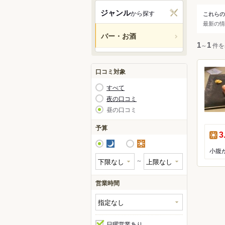
東京
ジャンル
から探す
これらの
ジャ
最新の情
渋谷
バー・お酒
新宿
すべ
1
～
1
件を
池袋
原宿
バー
口コミ対象
六本
すべて
赤坂
夜の口コミ
昼の口コミ
予算
昼
3
夜
昼
～
営業時間
日曜営業あり