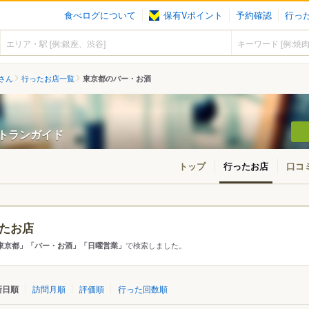
食べログについて
保有Vポイント
予約確認
行っ
6さん
行ったお店一覧
東京都のバー・お酒
レストランガイド
トップ
行ったお店
口コ
たお店
アから探す
で検索しました。
東京都」「バー・お酒」「日曜営業」
て
東京都
新日順
訪問月順
評価順
行った回数順
東急沿線
・新橋・有楽町
四ツ谷・市ヶ谷・飯田橋