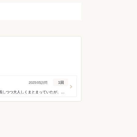
調布・府中・狛江
町田・稲城・多摩
西東京市周辺
立川市・八王子市周辺
福生・青梅周辺
伊豆諸島・小笠原
2025/05訪問
1回
小腹が減って駆け込み。 シャンパンとパテ、白レバーで小腹を満たす。 パテは可能性を残しつつ大人しくまとまっていたが、白レバーは美味しかった。今度ちゃんと来たい。 立地が良く、小洒落ているのでデート、カウンターもあるので2軒目としても中々良さそう。