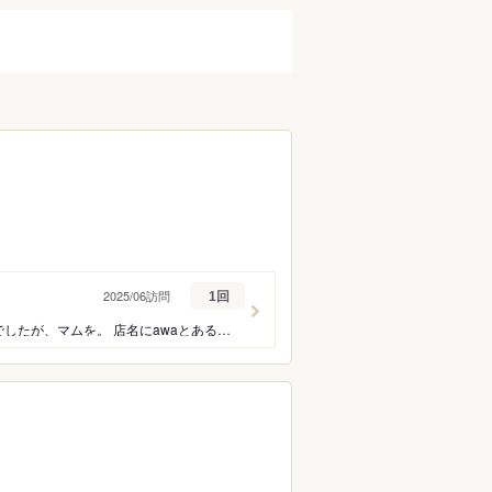
2025/06訪問
1回
前から気になっていたので行ってみました。 フェアとしてはクリュッグ、ペリエジュエでしたが、マムを。 店名にawaとあるだけにシャンパーニュのラインナップが強い。 雰囲気、接客の程よい距離感の気配り、強者感はとても良いです。 サーブもその場で注いでくれるので特別感ありますね。 サービスとしてはとても好みですが、良い品質のシャンパンを飲みたい以外に私的利用を考えたら、 立地柄の使い道として帝国ホテル利用か、0次会、宝塚や映画前にちょっととかでの利用に限られるかなと。 例えばデートとかで来るにしてもここ来てホテル泊まらず帰るとかちょっと冷めそうだし、子供連れはメニュー構成的に論外。(コンセプト的に当然か…) 雰囲気だけならレクサスのカフェでも全然良いし。 とは言え1人でゆっくり良いシャンパンを楽しみたい時には良いかもしれないです。 できればそのまま部屋に帰るが最高な余韻だと思いました笑
ン