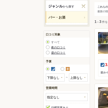
関西
ジャンル
から探す
これらの
ジャ
最新の情
中国・
バー・お酒
すべ
1
～
3
件を
九州・
アジア
バー
口コミ対象
すべて
北米
夜の口コミ
昼の口コミ
ハワイ
予算
夜
3
グアム
夜
昼
オセア
～
ヨーロ
営業時間
中南米
日曜営業あり