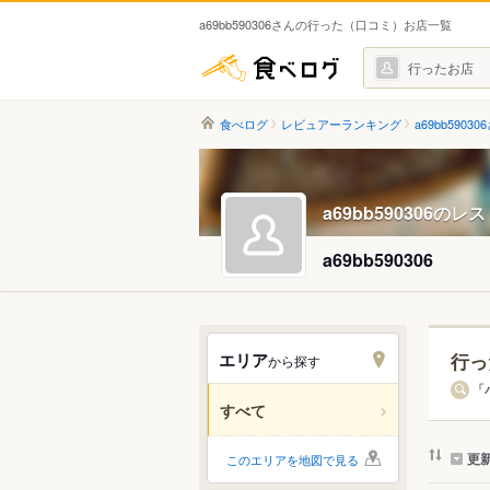
a69bb590306さんの行った（口コミ）お店一覧
食べログ
行ったお店
食べログ
レビュアーランキング
a69bb59030
a69bb590306の
a69bb590306
エリア
行っ
から探す
北海道
「
すべて
関東
更
このエリアを地図で見る
中部