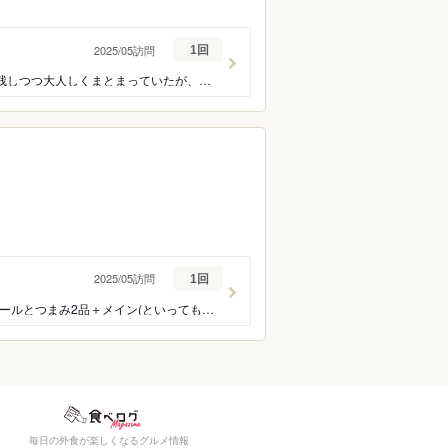
2025/05訪問
1回
小腹が減って駆け込み。 シャンパンとパテ、白レバーで小腹を満たす。 パテは可能性を残しつつ大人しくまとまっていたが、白レバーは美味しかった。今度ちゃんと来たい。 立地が良く、小洒落ているのでデート、カウンターもあるので2軒目としても中々良さそう。
2025/05訪問
1回
ほろ酔いセットが強い。 今日日せんべろなんて難しい中、クラフトビールで1,400円でビールとつまみ2品＋メイン(といっても控えめなのでちょい飲み向き)は良心的。 ビールも単品で600-1100円くらいのレンジなのでこれもまたクラフトビール店としては安め。 提供も早いのは嬉しい。 量は一杯300ml程度なので、調整しながら飲めます。 2杯目以降はチェイサーもくれるのは嬉しい。 フード系はそれなりでしたがソーセージは他の席の見てる限り良さそう？ 飲みメインや0次会、2次会で利用すると良さそうに感じましたが意外とファミリー層も多いので、用途に応じて幅広く利用出来そうでした。
毎日の外食が楽しくなるグルメ情報