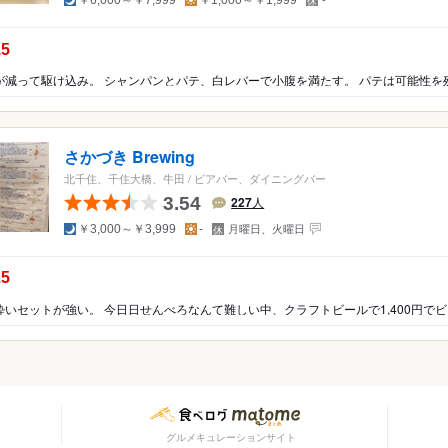
￥6,000～￥7,999
￥1,000～￥1,999
-
休
日
カ
南アフリカ
の点数：
.5
さかづき Brewing
北千住、千住大橋、牛田
/
ビアバー、ダイニングバー
3.54
227
人
夜
昼
定
￥3,000～￥3,999
-
月曜日、火曜日
休
日
の点数：
.5
グルメキュレーションサイト