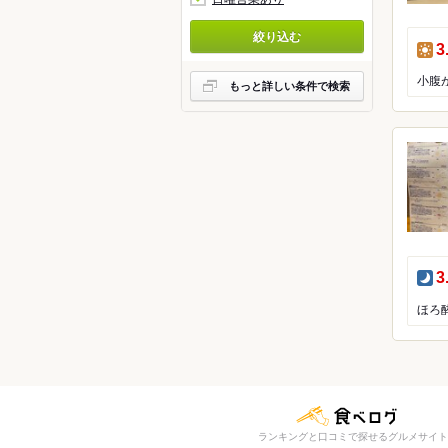
アフリ
絞り込む
昼
3
もっと詳しい条件で検索
夜
3
ランキングと口コミで探せるグルメサイト