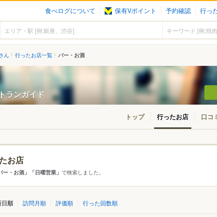
食べログについて
保有Vポイント
予約確認
行っ
6さん
行ったお店一覧
バー・お酒
レストランガイド
トップ
行ったお店
口コ
たお店
・東北
北海道
青森
秋田
岩手
山形
宮城
福島
で検索しました。
バー・お酒」「日曜営業」
東京
神奈川
千葉
埼玉
群馬
栃木
茨城
新日順
訪問月順
評価順
行った回数順
愛知
三重
岐阜
静岡
山梨
長野
新潟
石川
福井
富