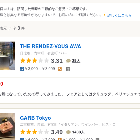
大阪
京都
兵庫
滋賀
奈良
和歌山
口コミは、訪問した当時の主観的なご意見・ご感想です。
ンルから探す
報とは異なる可能性がありますので、お店の方にご確認ください。
詳しくはこちら
四国
広島
岡山
山口
島根
鳥取
徳島
香川
愛媛
高知
て
バー・お酒
表示
／
全
3
件
沖縄
福岡
佐賀
長崎
熊本
大分
宮崎
鹿児島
沖縄
中国
香港
マカオ
韓国
台湾
シンガポール
タイ
THE RENDEZ-VOUS AWA
インドネシア
ベトナム
マレーシア
フィリピン
スリランカ
日比谷、内幸町、有楽町
/
バー
3.31
29
人
アメリカ
夜
昼
定
￥3,000～￥3,999
-
-
休
ハワイ
日
の点数：
.0
グアム
ニア
オーストラリア
ッパ
イギリス
アイルランド
フランス
ドイツ
イタリア
スペイ
GARB Tokyo
ポルトガル
スイス
オーストリア
オランダ
ベルギー
二重橋前、東京、有楽町
/
イタリアン、ワインバー、ビストロ
ルクセンブルグ
デンマーク
スウェーデン
3.49
1438
人
メキシコ
ブラジル
ペルー
夜
昼
定