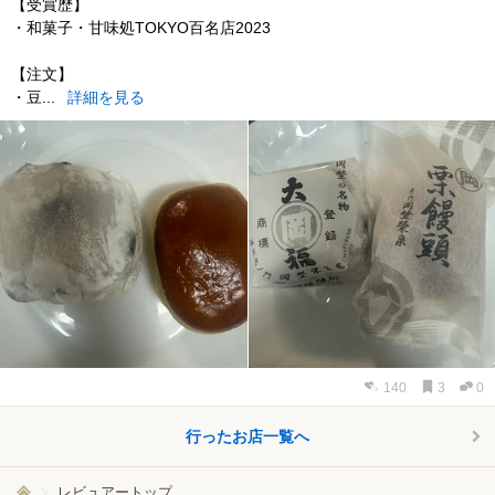
【受賞歴】
・和菓子・甘味処TOKYO百名店2023
【注文】
・豆...
詳細を見る
140
3
0
行ったお店一覧へ
レビュアートップ