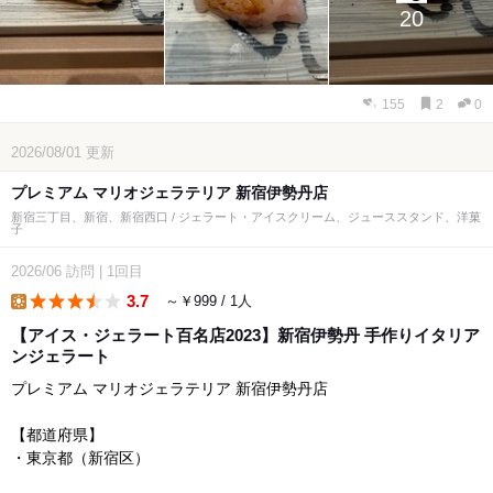
20
155
2
0
2026/08/01
更新
プレミアム マリオジェラテリア 新宿伊勢丹店
新宿三丁目、新宿、新宿西口 / ジェラート・アイスクリーム、ジューススタンド、洋菓
子
2026/06
訪問
|
1回目
3.7
～￥999 / 1人
lunch
【アイス・ジェラート百名店2023】新宿伊勢丹 手作りイタリア
ンジェラート
プレミアム マリオジェラテリア 新宿伊勢丹店
【都道府県】
・東京都（新宿区）