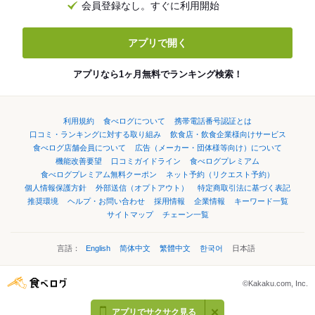
会員登録なし。すぐに利用開始
アプリで開く
アプリなら1ヶ月無料でランキング検索！
利用規約
食べログについて
携帯電話番号認証とは
口コミ・ランキングに対する取り組み
飲食店・飲食企業様向けサービス
食べログ店舗会員について
広告（メーカー・団体様等向け）について
機能改善要望
口コミガイドライン
食べログプレミアム
食べログプレミアム無料クーポン
ネット予約（リクエスト予約）
個人情報保護方針
外部送信（オプトアウト）
特定商取引法に基づく表記
推奨環境
ヘルプ・お問い合わせ
採用情報
企業情報
キーワード一覧
サイトマップ
チェーン一覧
言語：
English
简体中文
繁體中文
한국어
日本語
©Kakaku.com, Inc.
アプリでサクサク見る