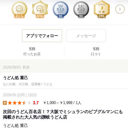
8
500
50
50
350
か月
アプリでフォロー
メッセージ
535
535
行ったお店
口コミ
2026/08/01
更新
うどん処 重己
なにわ橋、大江橋、淀屋橋 / うどん
2026/06
訪問
|
1回目
3.7
￥1,000～￥1,999 / 1人
lunch
次回のうどん百名店！？大阪でミシュランのビブグルマンにも
掲載された大人気の讃岐うどん店
うどん処 重己