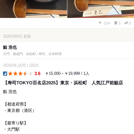
154
5
0
2026/08/01
更新
鮨 浩也
大門、御成門、浜松町 / 寿司、日本料理
2026/06
訪問
|
1回目
3.6
￥15,000～￥19,999 / 1人
dinner
【寿司TOKYO百名店2025】東京・浜松町 人気江戸前鮨店
鮨 浩也
【都道府県】
・東京都（港区）
【最寄り駅】
・大門駅