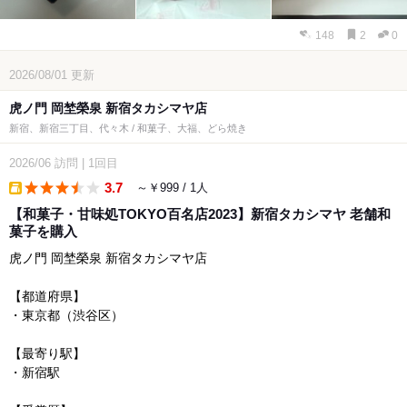
148
2
0
2026/08/01
更新
虎ノ門 岡埜榮泉 新宿タカシマヤ店
新宿、新宿三丁目、代々木 / 和菓子、大福、どら焼き
2026/06
訪問
|
1回目
3.7
～￥999 / 1人
takeout
【和菓子・甘味処TOKYO百名店2023】新宿タカシマヤ 老舗和
菓子を購入
虎ノ門 岡埜榮泉 新宿タカシマヤ店
【都道府県】
・東京都（渋谷区）
【最寄り駅】
・新宿駅