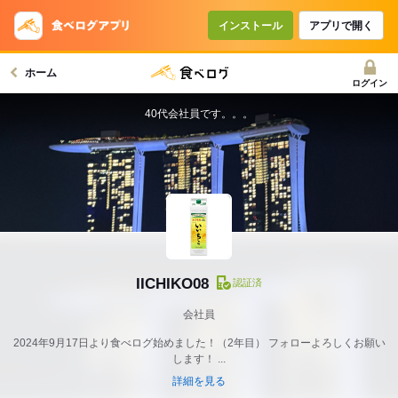
インストール
アプリで開く
ホーム
ログイン
40代会社員です。。。
IICHIKO08
認証済
会社員
2024年9月17日より食べログ始めました！（2年目） フォローよろしくお願い
します！ ...
詳細を見る