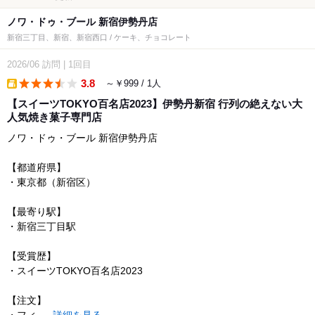
ノワ・ドゥ・ブール 新宿伊勢丹店
新宿三丁目、新宿、新宿西口 / ケーキ、チョコレート
2026/06
訪問
|
1回目
3.8
～￥999 / 1人
takeout
【スイーツTOKYO百名店2023】伊勢丹新宿 行列の絶えない大
人気焼き菓子専門店
ノワ・ドゥ・ブール 新宿伊勢丹店
【都道府県】
・東京都（新宿区）
【最寄り駅】
・新宿三丁目駅
【受賞歴】
・スイーツTOKYO百名店2023
【注文】
・フィ...
詳細を見る