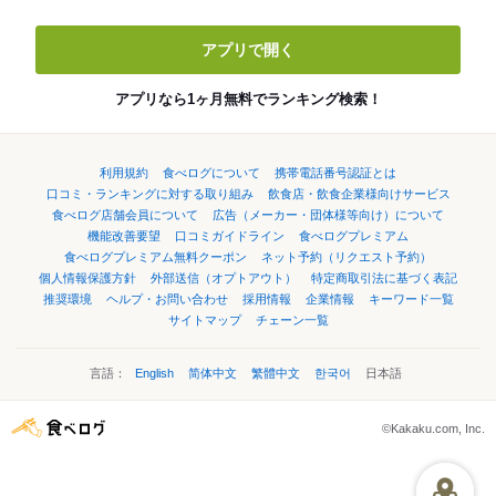
アプリで開く
アプリなら1ヶ月無料でランキング検索！
利用規約
食べログについて
携帯電話番号認証とは
口コミ・ランキングに対する取り組み
飲食店・飲食企業様向けサービス
食べログ店舗会員について
広告（メーカー・団体様等向け）について
機能改善要望
口コミガイドライン
食べログプレミアム
食べログプレミアム無料クーポン
ネット予約（リクエスト予約）
個人情報保護方針
外部送信（オプトアウト）
特定商取引法に基づく表記
推奨環境
ヘルプ・お問い合わせ
採用情報
企業情報
キーワード一覧
サイトマップ
チェーン一覧
言語：
English
简体中文
繁體中文
한국어
日本語
©Kakaku.com, Inc.