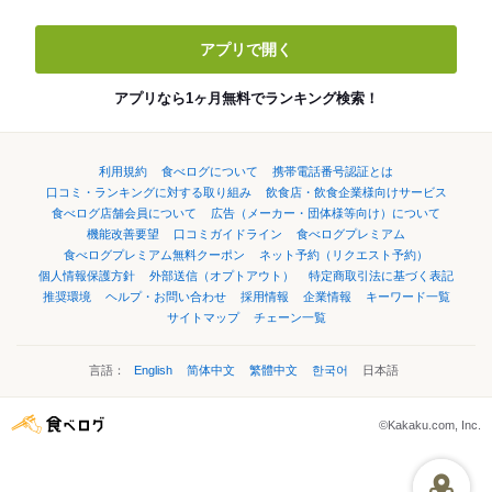
アプリで開く
アプリなら1ヶ月無料でランキング検索！
利用規約
食べログについて
携帯電話番号認証とは
口コミ・ランキングに対する取り組み
飲食店・飲食企業様向けサービス
食べログ店舗会員について
広告（メーカー・団体様等向け）について
機能改善要望
口コミガイドライン
食べログプレミアム
食べログプレミアム無料クーポン
ネット予約（リクエスト予約）
個人情報保護方針
外部送信（オプトアウト）
特定商取引法に基づく表記
推奨環境
ヘルプ・お問い合わせ
採用情報
企業情報
キーワード一覧
サイトマップ
チェーン一覧
言語：
English
简体中文
繁體中文
한국어
日本語
©Kakaku.com, Inc.