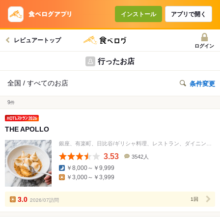
インストール
アプリで開く
レビュアートップ
ログイン
行ったお店
全国 / すべてのお店
条件変更
9
件
THE APOLLO
銀座、有楽町、日比谷/ギリシャ料理、レストラン、ダイニングバー
3.53
3542人
口
￥8,000～￥9,999
コ
￥3,000～￥3,999
ミ
人
数
3.0
2026/07訪問
1回