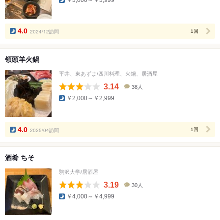
コ
ミ
人
数
4.0
2024/12訪問
1回
領頭羊火鍋
平井、東あずま/四川料理、火鍋、居酒屋
3.14
38人
口
￥2,000～￥2,999
コ
ミ
人
数
4.0
2025/04訪問
1回
酒肴 ちそ
駒沢大学/居酒屋
3.19
30人
口
￥4,000～￥4,999
コ
ミ
人
数