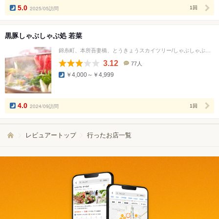
5.0
2025/05訪問
1回
黒豚しゃぶしゃぶ処 若菜
錦糸町、本所吾妻橋、とうきょうスカイツリー/しゃぶしゃぶ、鍋、居酒屋
3.12
77人
口
￥4,000～￥4,999
コ
ミ
人
数
4.0
2024/09訪問
1回
レビュアートップ
行ったお店一覧