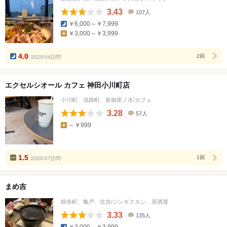
3.43
107人
口
￥6,000～￥7,999
コ
￥3,000～￥3,999
ミ
人
数
4.0
2025/04訪問
2回
エクセルシオール カフェ 神田小川町店
小川町、淡路町、新御茶ノ水/カフェ
3.28
57人
口
～￥999
コ
ミ
人
数
1.5
2025/07訪問
1回
まめ吉
錦糸町、亀戸、住吉/ジンギスカン、居酒屋
3.33
135人
口
￥3,000～￥3,999