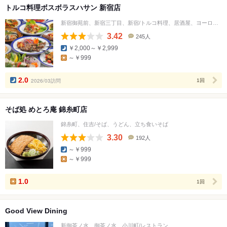
トルコ料理ボスボラスハサン 新宿店
新宿御苑前、新宿三丁目、新宿/トルコ料理、居酒屋、ヨーロッパ料理
3.42
245人
口
￥2,000～￥2,999
コ
～￥999
ミ
人
数
2.0
2026/03訪問
1回
そば処 めとろ庵 錦糸町店
錦糸町、住吉/そば、うどん、立ち食いそば
3.30
192人
口
～￥999
コ
～￥999
ミ
人
数
1.0
1回
Good View Dining
新御茶ノ水、御茶ノ水、小川町/レストラン