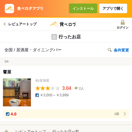
インストール
アプリで開く
レビュアートップ
ログイン
行ったお店
全国 / 居酒屋・ダイニングバー
条件変更
1
件
饗屋
柏/居酒屋
3.04
2人
口
￥3,000～￥3,999
コ
ミ
人
数
4.0
1回
レビュアートップ
行ったお店一覧