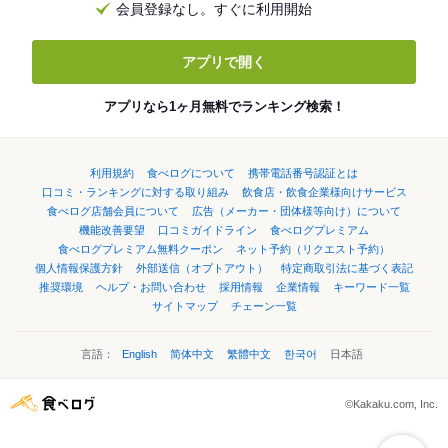
会員登録なし。すぐに利用開始
アプリで開く
アプリなら1ヶ月無料でランキング検索！
利用規約
食べログについて
携帯電話番号認証とは
口コミ・ランキングに対する取り組み
飲食店・飲食企業様向けサービス
食べログ店舗会員について
広告（メーカー・団体様等向け）について
機能改善要望
口コミガイドライン
食べログプレミアム
食べログプレミアム無料クーポン
ネット予約（リクエスト予約）
個人情報保護方針
外部送信（オプトアウト）
特定商取引法に基づく表記
推奨環境
ヘルプ・お問い合わせ
採用情報
企業情報
キーワード一覧
サイトマップ
チェーン一覧
言語：
English
简体中文
繁體中文
한국어
日本語
©Kakaku.com, Inc.