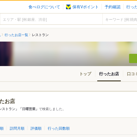
食べログについて
保有Vポイント
予約確認
行っ
ん
行ったお店一覧
レストラン
トップ
行ったお店
口コ
たお店
・東北
北海道
青森
秋田
岩手
山形
宮城
福島
で検索しました。
レストラン」「日曜営業」
東京
神奈川
千葉
埼玉
群馬
栃木
茨城
順
訪問月順
評価順
行った回数順
愛知
三重
岐阜
静岡
山梨
長野
新潟
石川
福井
富