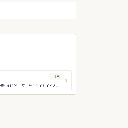
1回
駅から離れていますがそれが落ち着きがあっていいのかな？ 店主は一見、気さくとは言い難いけど少し話したらとてもイイ人なのがわかります。 まずはお通しの胡麻豆腐からこだわりを感じます。。店内で仕込んでるそうでモチモチで濃厚でした。 他にも店主オススメで出していただいた土佐豆腐？(鰹節をまとった揚げ出し豆腐)、だし巻きたまごも旨味は濃厚でありながら味付けはアッサリ。 煮魚もツヤツヤで美しくおいしかった 締めにはあんかけ焼きそばか焼おにぎりで迷っていたら間を取って海鮮あんかけ焼おにぎりを作っていただきました。 おいしい日本酒にも出会えて良いお店でした 外観から一見ちょっと高いお店かと思いきや料理のグレードからすると安いと思いました。 ご馳走さまでした
ン