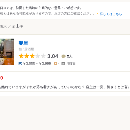
大阪
京都
兵庫
滋賀
奈良
和歌山
口コミは、訪問した当時の主観的なご意見・ご感想です。
ンルから探す
報とは異なる可能性がありますので、お店の方にご確認ください。
詳しくはこちら
四国
広島
岡山
山口
島根
鳥取
徳島
香川
愛媛
高知
て
表示
／
全
1
件
レストラン
沖縄
福岡
佐賀
長崎
熊本
大分
宮崎
鹿児島
沖縄
中国
香港
マカオ
韓国
台湾
シンガポール
タイ
その他レストラン
饗屋
インドネシア
ベトナム
マレーシア
フィリピン
スリランカ
・西洋料理
柏
/
居酒屋
料理
3.04
2
人
アメリカ
ア・エスニック
夜
昼
定
￥3,000～￥3,999
-
月曜日
休
ハワイ
日
ー
の点数：
.0
・ホルモン
グアム
ニア
オーストラリア
屋
ッパ
イギリス
アイルランド
フランス
ドイツ
イタリア
スペイ
ポルトガル
スイス
オーストリア
オランダ
ベルギー
ルクセンブルグ
デンマーク
スウェーデン
メキシコ
ブラジル
ペルー