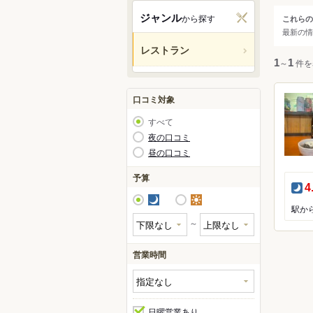
関西
ジャンル
から探す
これらの
ジャ
最新の情
中国・
レストラン
すべ
1
～
1
件を
九州・
アジア
和食
口コミ対象
洋食
すべて
中華
北米
夜の口コミ
昼の口コミ
アジ
ハワイ
カレ
予算
夜
4
焼肉
グアム
夜
昼
鍋
オセア
～
居酒
ヨーロ
営業時間
中南米
日曜営業あり