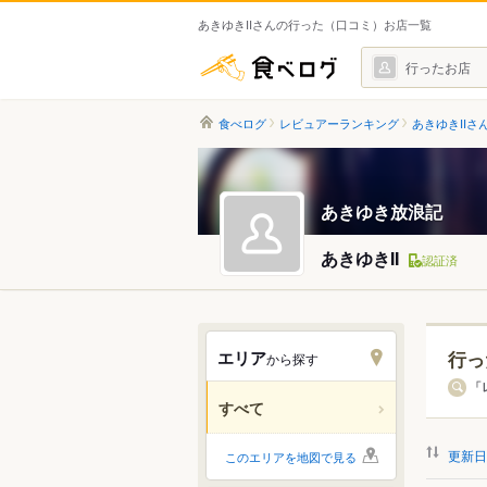
あきゆきIIさんの行った（口コミ）お店一覧
食べログ
行ったお店
食べログ
レビュアーランキング
あきゆきIIさ
あきゆき放浪記
あきゆきII
認証済
エリア
行っ
から探す
北海道
「
すべて
関東
更新日
このエリアを地図で見る
中部