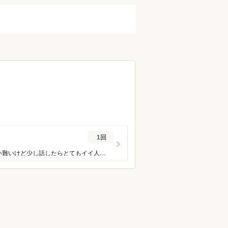
1回
駅から離れていますがそれが落ち着きがあっていいのかな？ 店主は一見、気さくとは言い難いけど少し話したらとてもイイ人なのがわかります。 まずはお通しの胡麻豆腐からこだわりを感じます。。店内で仕込んでるそうでモチモチで濃厚でした。 他にも店主オススメで出していただいた土佐豆腐？(鰹節をまとった揚げ出し豆腐)、だし巻きたまごも旨味は濃厚でありながら味付けはアッサリ。 煮魚もツヤツヤで美しくおいしかった 締めにはあんかけ焼きそばか焼おにぎりで迷っていたら間を取って海鮮あんかけ焼おにぎりを作っていただきました。 おいしい日本酒にも出会えて良いお店でした 外観から一見ちょっと高いお店かと思いきや料理のグレードからすると安いと思いました。 ご馳走さまでした
ン