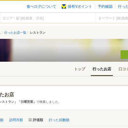
食べログについて
保有Vポイント
予約確認
行っ
ん
行ったお店一覧
レストラン
トップ
行ったお店
口コ
たお店
・東北
北海道
青森
秋田
岩手
山形
宮城
福島
で検索しました。
レストラン」「日曜営業」
東京
神奈川
千葉
埼玉
群馬
栃木
茨城
評価順
順
訪問月順
行った回数順
愛知
三重
岐阜
静岡
山梨
長野
新潟
石川
福井
富