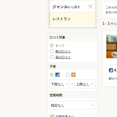
関西
ジャンル
から探す
これらの
ジャ
最新の情
中国・
レストラン
すべ
1
～
1
件を
九州・
アジア
和食
口コミ対象
洋食
すべて
中華
北米
夜の口コミ
昼の口コミ
アジ
ハワイ
カレ
予算
夜
4
焼肉
グアム
夜
昼
鍋
オセア
～
居酒
ヨーロ
営業時間
中南米
日曜営業あり