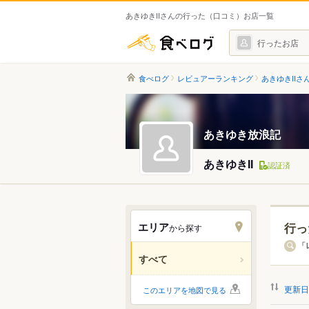
あきゆきIIさんの行った（口コミ）お店一覧
食べログ
行ったお店
食べログ
レビュアーランキング
あきゆきIIさ
あきゆき放浪記
あきゆきII
認証済
エリア
行っ
から探す
北海道
「
すべて
関東
更新日
このエリアを地図で見る
中部