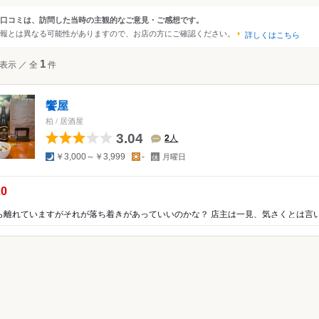
大阪
京都
兵庫
滋賀
奈良
和歌山
口コミは、訪問した当時の主観的なご意見・ご感想です。
ンルから探す
報とは異なる可能性がありますので、お店の方にご確認ください。
詳しくはこちら
四国
広島
岡山
山口
島根
鳥取
徳島
香川
愛媛
高知
て
レストラン
表示
／
全
1
件
沖縄
福岡
佐賀
長崎
熊本
大分
宮崎
鹿児島
沖縄
中国
香港
マカオ
韓国
台湾
シンガポール
タイ
その他レストラン
饗屋
インドネシア
ベトナム
マレーシア
フィリピン
スリランカ
・西洋料理
柏
/
居酒屋
料理
3.04
2
人
アメリカ
ア・エスニック
夜
昼
定
￥3,000～￥3,999
-
月曜日
休
ハワイ
日
ー
の点数：
.0
・ホルモン
グアム
ニア
オーストラリア
屋
ッパ
イギリス
アイルランド
フランス
ドイツ
イタリア
スペイ
ポルトガル
スイス
オーストリア
オランダ
ベルギー
ルクセンブルグ
デンマーク
スウェーデン
メキシコ
ブラジル
ペルー