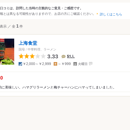
大阪
京都
兵庫
滋賀
奈良
和歌山
口コミは、訪問した当時の主観的なご意見・ご感想です。
ンルから探す
報とは異なる可能性がありますので、お店の方にご確認ください。
詳しくはこちら
四国
広島
岡山
山口
島根
鳥取
徳島
香川
愛媛
高知
て
ラーメン
表示
／
全
1
件
沖縄
福岡
佐賀
長崎
熊本
大分
宮崎
鹿児島
沖縄
中国
香港
マカオ
韓国
台湾
シンガポール
タイ
メン・つけ麺
上海食堂
インドネシア
ベトナム
マレーシア
フィリピン
スリランカ
国母
/
中華料理、ラーメン
3.33
51
人
アメリカ
夜
昼
定
￥2,000～￥2,999
～￥999
火曜日
休
ハワイ
日
の点数：
.0
グアム
的に美味しい。ハマグリラーメンと梅チャーハンにハマってしまいました。
ニア
オーストラリア
ッパ
イギリス
アイルランド
フランス
ドイツ
イタリア
スペイ
ポルトガル
スイス
オーストリア
オランダ
ベルギー
ルクセンブルグ
デンマーク
スウェーデン
メキシコ
ブラジル
ペルー