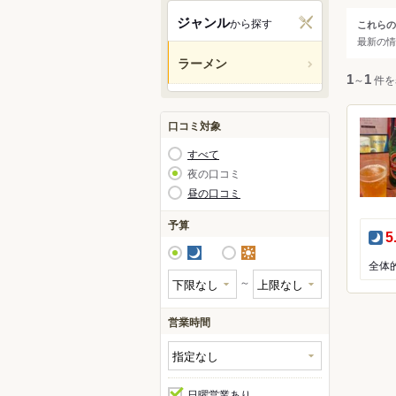
関西
ジャンル
から探す
これらの
ジャ
最新の情
中国・
ラーメン
すべ
1
～
1
件を
九州・
アジア
ラー
口コミ対象
すべて
北米
夜の口コミ
昼の口コミ
ハワイ
予算
夜
5
グアム
夜
昼
全体
オセア
～
ヨーロ
営業時間
中南米
日曜営業あり