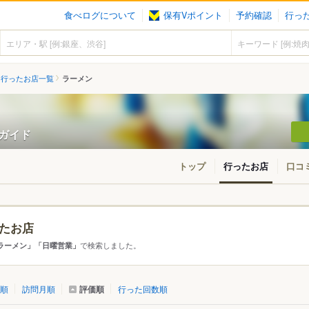
食べログについて
保有Vポイント
予約確認
行っ
行ったお店一覧
ラーメン
ンガイド
トップ
行ったお店
口コ
たお店
・東北
北海道
青森
秋田
岩手
山形
宮城
福島
で検索しました。
ラーメン」「日曜営業」
東京
神奈川
千葉
埼玉
群馬
栃木
茨城
評価順
順
訪問月順
行った回数順
愛知
三重
岐阜
静岡
山梨
長野
新潟
石川
福井
富