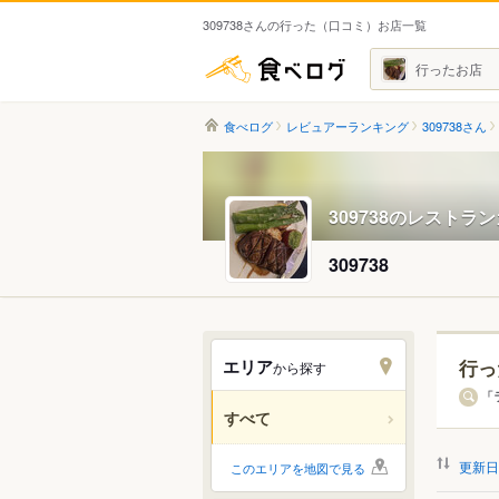
309738さんの行った（口コミ）お店一覧
食べログ
行ったお店
食べログ
レビュアーランキング
309738さん
309738のレストラ
309738
エリア
行っ
から探す
北海道
「
すべて
関東
更新日
このエリアを地図で見る
中部