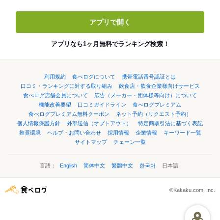
アプリで開く
アプリなら1ヶ月無料でランキング検索！
利用規約
食べログについて
携帯電話番号認証とは
口コミ・ランキングに対する取り組み
飲食店・飲食企業様向けサービス
食べログ店舗会員について
広告（メーカー・団体様等向け）について
機能改善要望
口コミガイドライン
食べログプレミアム
食べログプレミアム無料クーポン
ネット予約（リクエスト予約）
個人情報保護方針
外部送信（オプトアウト）
特定商取引法に基づく表記
推奨環境
ヘルプ・お問い合わせ
採用情報
企業情報
キーワード一覧
サイトマップ
チェーン一覧
言語：
English
简体中文
繁體中文
한국어
日本語
©Kakaku.com, Inc.