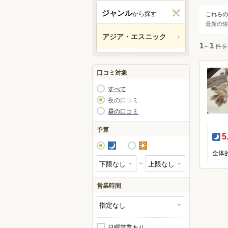
東京
ジャンル
から探す
これらの
ジャ
最新の情
渋谷
アジア・エスニック
新宿
すべ
1
～
1
件を
池袋
アジ
原宿
口コミ対象
アジ
六本
すべて
韓国
赤坂
夜の口コミ
東南
昼の口コミ
南ア
予算
中東
夜
5
夜
昼
中南
全体
アフ
～
営業時間
日曜営業あり