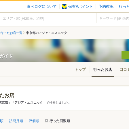
食べログについて
保有Vポイント
予約確認
行っ
行ったお店一覧
東京都のアジア・エスニック
ンガイド
トップ
行ったお店
口コ
たお店
アから探す
で検索しました。
東京都」「アジア・エスニック」
て
東京都
行った回数順
順
訪問月順
評価順
・新橋・有楽町
四ツ谷・市ヶ谷・飯田橋
東急沿線