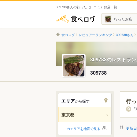
309738さんの行った（口コミ）お店一覧
食べログ
行ったお店
食べログ
レビュアーランキング
309738さん
309738のレストラ
309738
エリア
行っ
から探す
エリ
「
東京都
すべ
更新日
このエリアを地図で見る
銀座