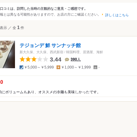
・日本橋
秋葉原・神田・水道橋
京王・小田急沿線
口コミは、訪問した当時の主観的なご意見・ご感想です。
ンルから探す
報とは異なる可能性がありますので、お店の方にご確認ください。
・恵比寿・代官山
上野・浅草・日暮里
中野～西荻窪
詳しくはこちら
両国・錦糸町・小岩
吉祥寺・三鷹・武蔵境
・代々木・大久保
て
レストラン
表示
／
全
1
件
～高田馬場・早稲田
築地・湾岸・お台場
西武沿線
ア・エスニック
・表参道・青山
浜松町・田町・品川
板橋・東武沿線
テジョンデ 鮮 サンナッチ館
ア・エスニック
木・麻布・広尾
大井・蒲田
大塚・巣鴨・駒込・赤羽
新大久保、大久保、西武新宿
/
韓国料理、居酒屋、海鮮
料理
・永田町・溜池
目黒・白金・五反田
千住・綾瀬・葛飾
3.44
390
人
アジア料理
夜
昼
定
￥5,000～￥5,999
￥1,000～￥1,999
-
休
ジア料理
日
料理
の点数：
.0
米料理
的にボリュームもあり、オススメの冷麺も美味しかったです。
リカ料理