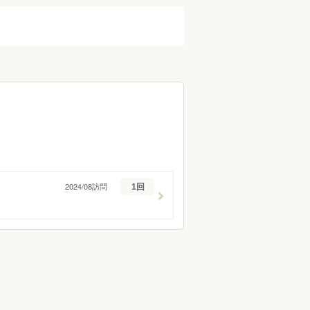
調布・府中・狛江
町田・稲城・多摩
西東京市周辺
立川市・八王子市周辺
福生・青梅周辺
伊豆諸島・小笠原
2024/08訪問
1回