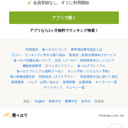
会員登録なし。すぐに利用開始
アプリで開く
アプリなら1ヶ月無料でランキング検索！
利用規約
食べログについて
携帯電話番号認証とは
口コミ・ランキングに対する取り組み
飲食店・飲食企業様向けサービス
食べログ店舗会員について
広告（メーカー・団体様等向け）について
機能改善要望
口コミガイドライン
食べログプレミアム
食べログプレミアム無料クーポン
ネット予約（リクエスト予約）
個人情報保護方針
外部送信（オプトアウト）
特定商取引法に基づく表記
推奨環境
ヘルプ・お問い合わせ
採用情報
企業情報
キーワード一覧
サイトマップ
チェーン一覧
言語：
English
简体中文
繁體中文
한국어
日本語
©Kakaku.com, Inc.