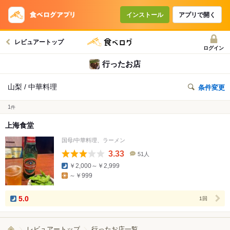
インストール
アプリで開く
レビュアートップ
ログイン
行ったお店
山梨 / 中華料理
条件変更
1
件
上海食堂
国母/中華料理、ラーメン
3.33
51人
口
￥2,000～￥2,999
コ
～￥999
ミ
人
数
5.0
1回
レビュアートップ
行ったお店一覧