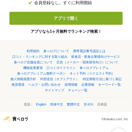
会員登録なし。すぐに利用開始
アプリで開く
アプリなら1ヶ月無料でランキング検索！
利用規約
食べログについて
携帯電話番号認証とは
口コミ・ランキングに対する取り組み
飲食店・飲食企業様向けサービス
食べログ店舗会員について
広告（メーカー・団体様等向け）について
機能改善要望
口コミガイドライン
食べログプレミアム
食べログプレミアム無料クーポン
ネット予約（リクエスト予約）
個人情報保護方針
外部送信（オプトアウト）
特定商取引法に基づく表記
推奨環境
ヘルプ・お問い合わせ
採用情報
企業情報
キーワード一覧
サイトマップ
チェーン一覧
言語：
English
简体中文
繁體中文
한국어
日本語
©Kakaku.com, Inc.