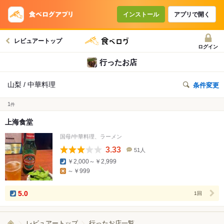
インストール
アプリで開く
レビュアートップ
ログイン
行ったお店
山梨 / 中華料理
条件変更
1
件
上海食堂
国母/中華料理、ラーメン
3.33
51人
口
￥2,000～￥2,999
コ
～￥999
ミ
人
数
5.0
1回
レビュアートップ
行ったお店一覧