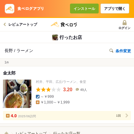
インストール
アプリで開く
レビュアートップ
ログイン
行ったお店
長野 / ラーメン
条件変更
1
件
金太郎
村井、平田、広丘/ラーメン、食堂
3.20
49人
口
～￥999
コ
￥1,000～￥1,999
ミ
人
数
4.0
2025/06訪問
1回
レビュアートップ
行ったお店一覧