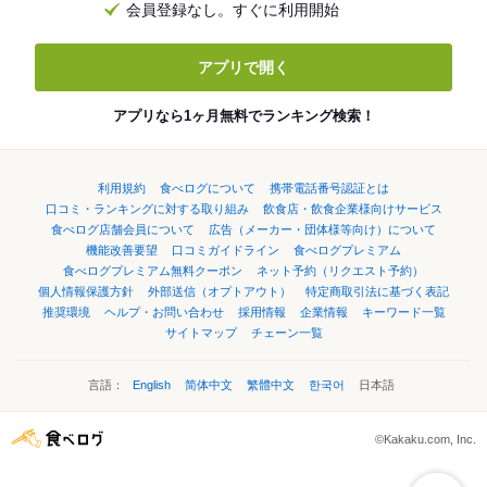
会員登録なし。すぐに利用開始
アプリで開く
アプリなら1ヶ月無料でランキング検索！
利用規約
食べログについて
携帯電話番号認証とは
口コミ・ランキングに対する取り組み
飲食店・飲食企業様向けサービス
食べログ店舗会員について
広告（メーカー・団体様等向け）について
機能改善要望
口コミガイドライン
食べログプレミアム
食べログプレミアム無料クーポン
ネット予約（リクエスト予約）
個人情報保護方針
外部送信（オプトアウト）
特定商取引法に基づく表記
推奨環境
ヘルプ・お問い合わせ
採用情報
企業情報
キーワード一覧
サイトマップ
チェーン一覧
言語：
English
简体中文
繁體中文
한국어
日本語
©Kakaku.com, Inc.