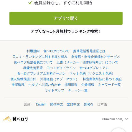
会員登録なし。すぐに利用開始
アプリで開く
アプリなら1ヶ月無料でランキング検索！
利用規約
食べログについて
携帯電話番号認証とは
口コミ・ランキングに対する取り組み
飲食店・飲食企業様向けサービス
食べログ店舗会員について
広告（メーカー・団体様等向け）について
機能改善要望
口コミガイドライン
食べログプレミアム
食べログプレミアム無料クーポン
ネット予約（リクエスト予約）
個人情報保護方針
外部送信（オプトアウト）
特定商取引法に基づく表記
推奨環境
ヘルプ・お問い合わせ
採用情報
企業情報
キーワード一覧
サイトマップ
チェーン一覧
言語：
English
简体中文
繁體中文
한국어
日本語
©Kakaku.com, Inc.