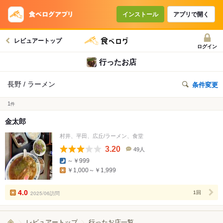
インストール
アプリで開く
レビュアートップ
ログイン
行ったお店
長野 / ラーメン
条件変更
1
件
金太郎
村井、平田、広丘/ラーメン、食堂
3.20
49人
口
～￥999
コ
￥1,000～￥1,999
ミ
人
数
4.0
2025/06訪問
1回
レビュアートップ
行ったお店一覧