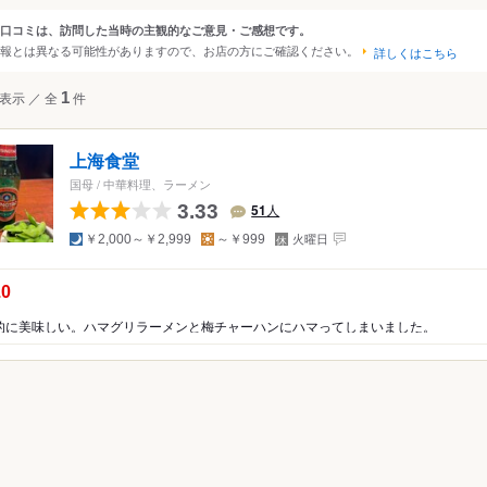
・小淵沢・南アルプス
口コミは、訪問した当時の主観的なご意見・ご感想です。
ンルから探す
報とは異なる可能性がありますので、お店の方にご確認ください。
五湖・忍野・富士吉田
詳しくはこちら
・下部温泉
ジャンル
表示
／
全
1
件
和食
日本料理
寿司
海鮮・魚介
そば（
・都留・道志
焼き鳥
お好み焼き
もんじゃ焼き
洋食
上海食堂
スペイン料理
ステーキ
中華料理
韓国料理
国母
/
中華料理、ラーメン
カレー
鍋
もつ鍋
居酒屋
パン
スイ
3.33
51
人
夜
昼
定
天ぷら
焼肉
料理旅館
ビストロ
ハンバ
￥2,000～￥2,999
～￥999
火曜日
休
日
串揚げ
うどん
しゃぶしゃぶ
沖縄料理
の点数：
.0
ピザ
餃子
ホルモン
カフェ
喫茶店
的に美味しい。ハマグリラーメンと梅チャーハンにハマってしまいました。
食堂
ビュッフェ・バイキング
ラン
和食
洋食・西洋料理
中華料理
アジア・エスニッ
焼肉・ホルモン
鍋
居酒屋
その他レストラン
ン
ラーメン・つけ麺