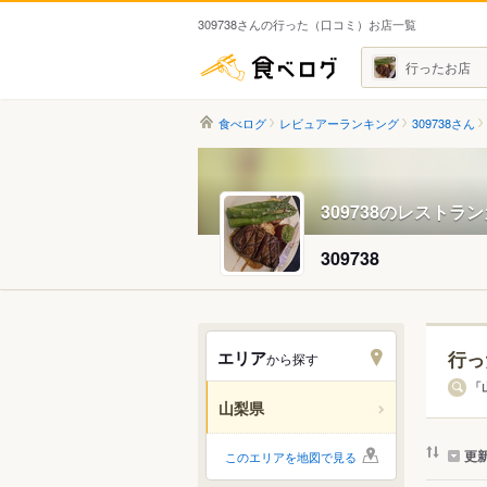
309738さんの行った（口コミ）お店一覧
食べログ
行ったお店
食べログ
レビュアーランキング
309738さん
309738のレストラ
309738
エリア
行っ
から探す
エリ
「
山梨県
すべ
更
このエリアを地図で見る
甲府