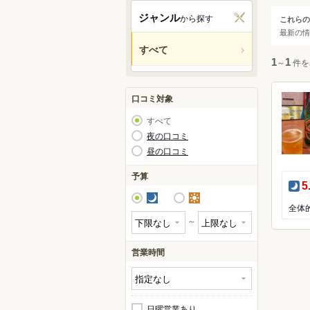
北杜
ジャンル
から探す
これらの
ジャ
最新の情
富士
すべて
身延
人気の
1
～
1
件を
大月
口コミ対象
すべて
夜の口コミ
昼の口コミ
予算
夜
5
夜
昼
全体
～
営業時間
レスト
ラーメ
日曜営業あり