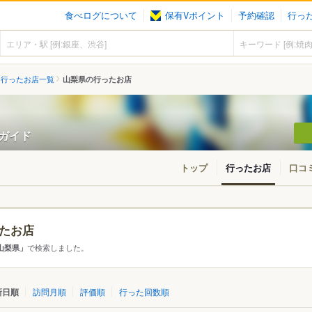
食べログについて
保有Vポイント
予約確認
行っ
行ったお店一覧
山梨県の行ったお店
ンガイド
トップ
行ったお店
口コ
たお店
アから探す
で検索しました。
山梨県」
て
山梨県
新日順
訪問月順
評価順
行った回数順
・山梨・笛吹