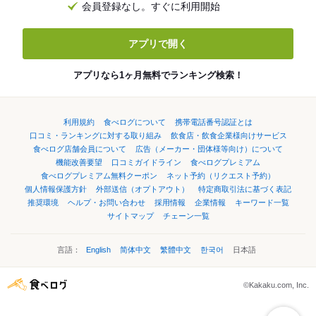
会員登録なし。すぐに利用開始
アプリで開く
アプリなら1ヶ月無料でランキング検索！
利用規約
食べログについて
携帯電話番号認証とは
口コミ・ランキングに対する取り組み
飲食店・飲食企業様向けサービス
食べログ店舗会員について
広告（メーカー・団体様等向け）について
機能改善要望
口コミガイドライン
食べログプレミアム
食べログプレミアム無料クーポン
ネット予約（リクエスト予約）
個人情報保護方針
外部送信（オプトアウト）
特定商取引法に基づく表記
推奨環境
ヘルプ・お問い合わせ
採用情報
企業情報
キーワード一覧
サイトマップ
チェーン一覧
言語：
English
简体中文
繁體中文
한국어
日本語
©Kakaku.com, Inc.