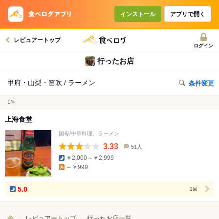
インストール
アプリで開く
レビュアートップ
ログイン
行ったお店
甲府・山梨・笛吹 / ラーメン
条件変更
1
件
上海食堂
国母/中華料理、ラーメン
3.33
51人
口
￥2,000～￥2,999
コ
～￥999
ミ
人
数
5.0
1回
レビュアートップ
行ったお店一覧