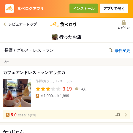
インストール
アプリで開く
レビュアートップ
ログイン
行ったお店
長野 / グルメ・レストラン
条件変更
3
件
カフェアンドレストランアッタカ
茅野/カフェ、レストラン
3.19
34人
口
￥1,000～￥1,999
コ
ミ
人
数
5.0
2025/10訪問
1回
かつじゅん