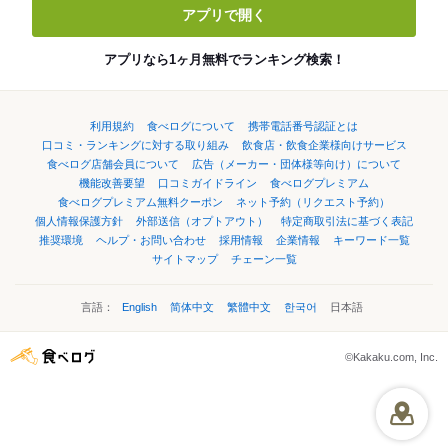
アプリで開く
アプリなら1ヶ月無料でランキング検索！
利用規約
食べログについて
携帯電話番号認証とは
口コミ・ランキングに対する取り組み
飲食店・飲食企業様向けサービス
食べログ店舗会員について
広告（メーカー・団体様等向け）について
機能改善要望
口コミガイドライン
食べログプレミアム
食べログプレミアム無料クーポン
ネット予約（リクエスト予約）
個人情報保護方針
外部送信（オプトアウト）
特定商取引法に基づく表記
推奨環境
ヘルプ・お問い合わせ
採用情報
企業情報
キーワード一覧
サイトマップ
チェーン一覧
言語：
English
简体中文
繁體中文
한국어
日本語
©Kakaku.com, Inc.