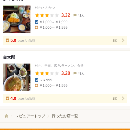
村井/とんかつ
3.32
41人
口
￥1,000～￥1,999
コ
￥1,000～￥1,999
ミ
人
数
5.0
2025/01訪問
1回
金太郎
村井、平田、広丘/ラーメン、食堂
3.20
49人
口
～￥999
コ
￥1,000～￥1,999
ミ
人
数
4.0
2025/06訪問
1回
レビュアートップ
行ったお店一覧